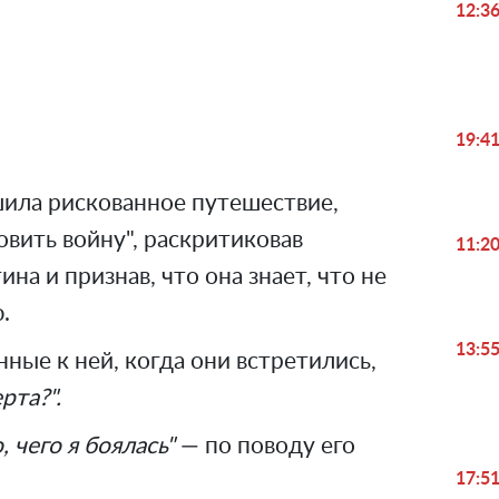
12:3
Play
Video
19:4
шила рискованное путешествие,
овить войну", раскритиковав
11:2
а и признав, что она знает, что не
.
13:5
нные к ней, когда они встретились,
рта?".
, чего я боялась"
— по поводу его
17:5