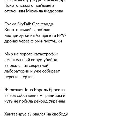
Конотопського пов'язані з
оточенням Михайла Федорова
Схема SkyFall: Олександр
5
Конотопський заробляє
надприбутки на Vampire та FPV-
дронах через фірми-пустушки
Мир на пороге катастрофы:
2
смертельный вирус-убийца
вырвался из секретной
лаборатории и уже собирает
первые жертвы
Железная Тина Кароль бросила
0
вызов собственным границам и
чуть не побила рекорд Украины
Хантавирус вырвался на свободу
5