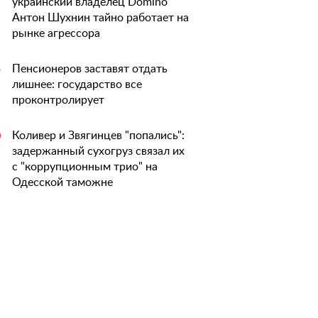
украинский владелец Domino
Антон Шухнин тайно работает на
рынке агрессора
Пенсионеров заставят отдать
5
лишнее: государство все
проконтролирует
Коливер и Звягинцев "попались":
0
задержанный сухогруз связал их
с "коррупционным трио" на
Одесской таможне