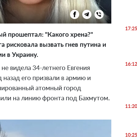
17:2
й прошептал: "Какого хрена?"
га рисковала вызвать гнев путина и
и в Украину.
16:1
не видела 34-летнего Евгения
од назад его призвали в армию и
упированный атомный город
вили на линию фронта под Бахмутом.
11:2
10:2