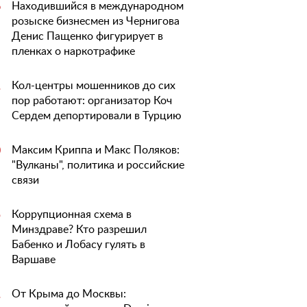
Находившийся в международном
6
розыске бизнесмен из Чернигова
Денис Пащенко фигурирует в
пленках о наркотрафике
Кол-центры мошенников до сих
1
пор работают: организатор Коч
Сердем депортировали в Турцию
Максим Криппа и Макс Поляков:
0
"Вулканы", политика и российские
связи
Коррупционная схема в
5
Минздраве? Кто разрешил
Бабенко и Лобасу гулять в
Варшаве
От Крыма до Москвы:
1