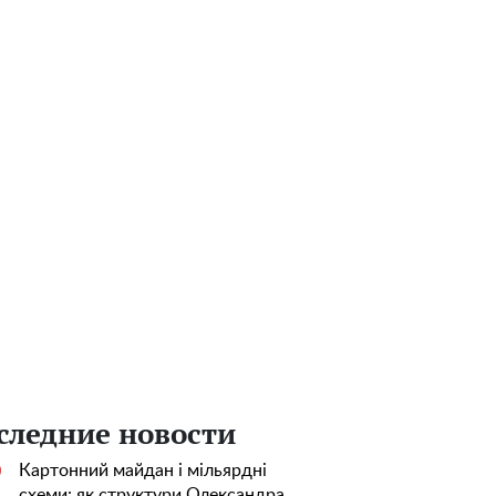
следние новости
Картонний майдан і мільярдні
0
схеми: як структури Олександра