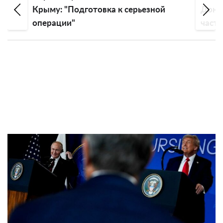
езной
Донбассу: ракета попала на дорогу в
частном секторе