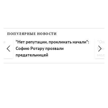
ПОПУЛЯРНЫЕ НОВОСТИ
ние
"Нет репутации, проклинать начали":
"Она 
Софию Ротару прозвали
Комар
предательницей
молод