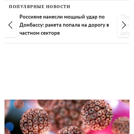
ПОПУЛЯРНЫЕ НОВОСТИ
в
Россияне нанесли мощный удар по
"Трус
ь
Донбассу: ракета попала на дорогу в
псих
частном секторе
дрон