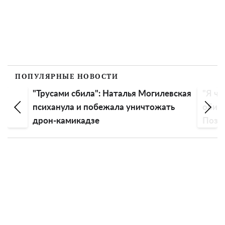
ПОПУЛЯРНЫЕ НОВОСТИ
"Трусами сбила": Наталья Могилевская
"Я чу
психанула и побежала уничтожать
обиду
дрон-камикадзе
Пози
эмоц