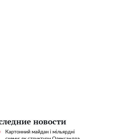
следние новости
Картонний майдан і мільярдні
0
схеми: як структури Олександра