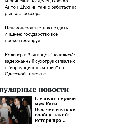
украинский владелец Domino
Антон Шухнин тайно работает на
рынке агрессора
Пенсионеров заставят отдать
5
лишнее: государство все
проконтролирует
Коливер и Звягинцев "попались":
0
задержанный сухогруз связал их
с "коррупционным трио" на
Одесской таможне
пулярные новости
Где делся первый
муж Кати
Осадчей и кто он
вообще такой:
исторя про
бизнесмена,