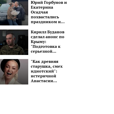
который на 15 лет
Юрий Горбунов и
старше
Екатерина
Осадчая
похвастались
праздником и
шикарным
черным авто:
Кирилл Буданов
"Завтра снова в
сделал анонс по
путь!"
Крыму:
"Подготовка к
серьезной
операции"
"Как древняя
старушка, смех
Пырнул ножом жену,
Протаранил и
идиотский":
зарезал сына и
пытался сбежать: 
истеричной
Анастасии
выпрыгнул из окна: в
Киеве в ДТП попа
Волочковой
Польше украинец
украинская ведущ
советуют
совершил кровавую
детали
подлечить голову
бойню со своей
семьей