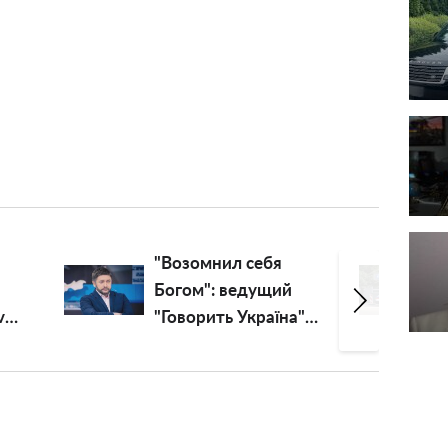
"Возомнил себя
Богом": ведущий
v
"Говорить Україна"
Алексей Суханов
превратился в
пастыря