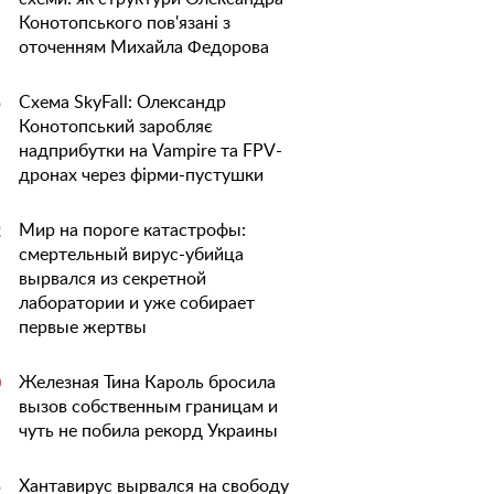
Конотопського пов'язані з
оточенням Михайла Федорова
Схема SkyFall: Олександр
5
Конотопський заробляє
надприбутки на Vampire та FPV-
дронах через фірми-пустушки
Мир на пороге катастрофы:
2
смертельный вирус-убийца
вырвался из секретной
лаборатории и уже собирает
первые жертвы
Железная Тина Кароль бросила
0
вызов собственным границам и
чуть не побила рекорд Украины
Хантавирус вырвался на свободу
5