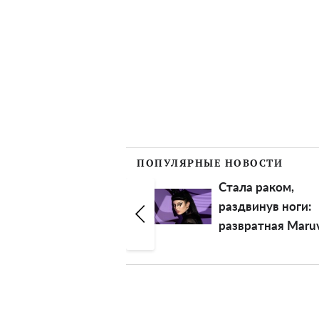
ПОПУЛЯРНЫЕ НОВОСТИ
"Как древняя
Стала раком,
старушка, смех
раздвинув ноги:
идиотский":
развратная Maru
истеричной
нацелилась на
Анастасии
глупых и
Волочковой
озабоченных
советуют подлечить
малолеток