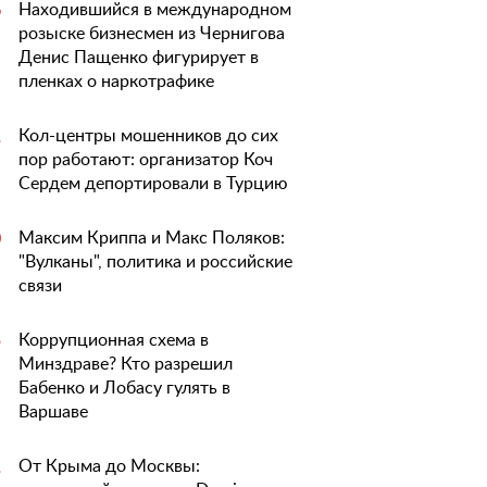
Находившийся в международном
6
розыске бизнесмен из Чернигова
Денис Пащенко фигурирует в
пленках о наркотрафике
Кол-центры мошенников до сих
1
пор работают: организатор Коч
Сердем депортировали в Турцию
Максим Криппа и Макс Поляков:
0
"Вулканы", политика и российские
связи
Коррупционная схема в
5
Минздраве? Кто разрешил
Бабенко и Лобасу гулять в
Варшаве
От Крыма до Москвы:
1