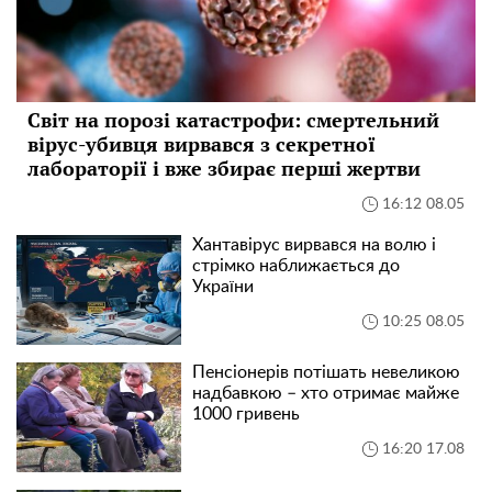
Світ на порозі катастрофи: смертельний
вірус-убивця вирвався з секретної
лабораторії і вже збирає перші жертви
16:12 08.05
Хантавірус вирвався на волю і
стрімко наближається до
України
10:25 08.05
Пенсіонерів потішать невеликою
надбавкою – хто отримає майже
1000 гривень
16:20 17.08