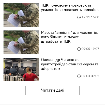
ТЦК по-новому вираховують
ухилянтів: як знаходять чоловіків
17:11 16.08
Масова "амністія" для ухилянтів:
кого більше не зможе
штрафувати ТЦК
09:05 19.07
Олександр Чигаєв: як
криптотрейдер став скамером та
аферистом
07:04 09.02
Читати далі