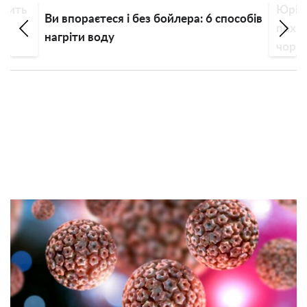
орить
Юрій 
Ви впораєтеся і без бойлера: 6 способів
похв
нагріти воду
чорню
дорог