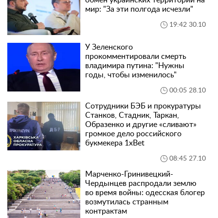
обмен украинских территорий на
мир: "За эти полгода исчезли"
19:42 30.10
У Зеленского
прокомментировали смерть
владимира путина: "Нужны
годы, чтобы изменилось"
00:05 28.10
Сотрудники БЭБ и прокуратуры
Станков, Стадник, Таркан,
Образенко и другие «сливают»
громкое дело российского
букмекера 1xBet
08:45 27.10
Марченко-Гринивецкий-
Чердынцев распродали землю
во время войны: одесская блогер
возмутилась странным
контрактам