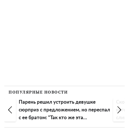
ПОПУЛЯРНЫЕ НОВОСТИ
ил устроить девушке
Скоро придется есть бут
предложением, но переспал
него: в Украине резко в
: "Так кто же эта
сливочное масло
а?"