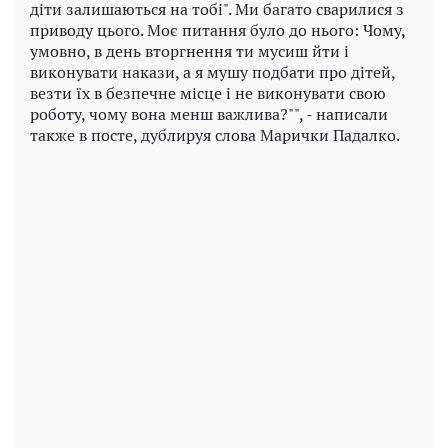
діти залишаються на тобі". Ми багато сварилися з
приводу цього. Моє питання було до нього: Чому,
умовно, в день вторгнення ти мусиш йти і
виконувати накази, а я мушу подбати про дітей,
везти їх в безпечне місце і не виконувати свою
роботу, чому вона менш важлива?"", - написали
также в посте, дублируя слова Марички Падалко.