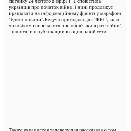
світанку 24 лютого в ефірі 1+1 сповістила
українців про початок війни. І нині продовжує
працювати на інформаційному фронті у марафоні
"Єдині новини". Ведуча пригадала для "ЖВЛ", як із
чоловіком сперечалися про обов'язки в разі війни",
- написали в публикации в социальной сети.
Play
Video
Также украинская телеведущая рассказала о том,