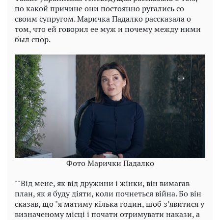
по какой причине они постоянно ругались со
своим супругом. Маричка Падалко рассказала о
том, что ей говорил ее муж и почему между ними
был спор.
Фото Марички Падалко
""Від мене, як від дружини і жінки, він вимагав
план, як я буду діяти, коли почнеться війна. Бо він
сказав, що "я матиму кілька годин, щоб з’явитися у
визначеному місці і почати отримувати накази, а