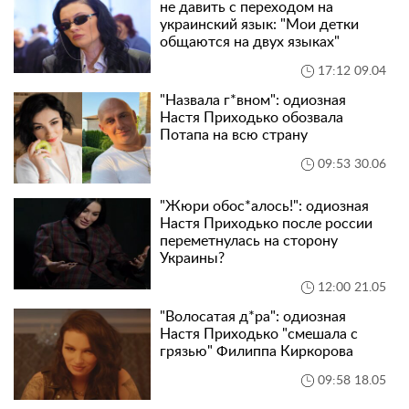
не давить с переходом на
украинский язык: "Мои детки
общаются на двух языках"
17:12 09.04
"Назвала г*вном": одиозная
Настя Приходько обозвала
Потапа на всю страну
09:53 30.06
"Жюри обос*алось!": одиозная
Настя Приходько после россии
переметнулась на сторону
Украины?
12:00 21.05
"Волосатая д*ра": одиозная
Настя Приходько "смешала с
грязью" Филиппа Киркорова
09:58 18.05