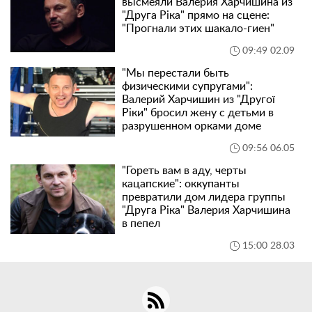
высмеяли Валерия Харчишина из
"Друга Ріка" прямо на сцене:
"Прогнали этих шакало-гиен"
09:49 02.09
"Мы перестали быть
физическими супругами":
Валерий Харчишин из "Другої
Ріки" бросил жену с детьми в
разрушенном орками доме
09:56 06.05
"Гореть вам в аду, черты
кацапские": оккупанты
превратили дом лидера группы
"Друга Ріка" Валерия Харчишина
в пепел
15:00 28.03