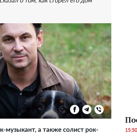
казал о том, как сгорел его дом
По
к-музыкант, а также солист рок-
15:5