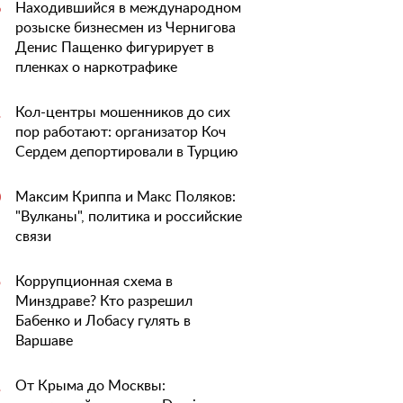
Находившийся в международном
6
розыске бизнесмен из Чернигова
Денис Пащенко фигурирует в
пленках о наркотрафике
Кол-центры мошенников до сих
1
пор работают: организатор Коч
Сердем депортировали в Турцию
Максим Криппа и Макс Поляков:
0
"Вулканы", политика и российские
связи
Коррупционная схема в
5
Минздраве? Кто разрешил
Бабенко и Лобасу гулять в
Варшаве
От Крыма до Москвы:
1