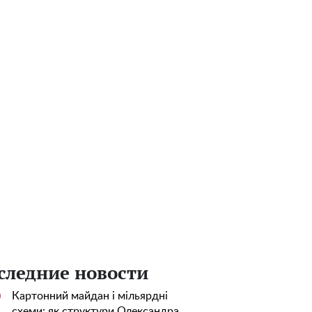
следние новости
Картонний майдан і мільярдні
0
схеми: як структури Олександра