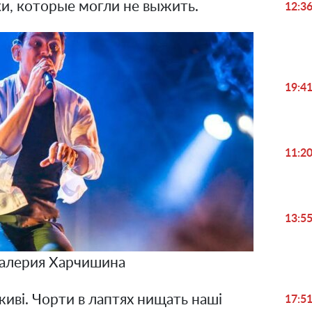
и, которые могли не выжить.
12:3
19:4
11:2
13:5
алерия Харчишина
живі. Чорти в лаптях нищать наші
17:5