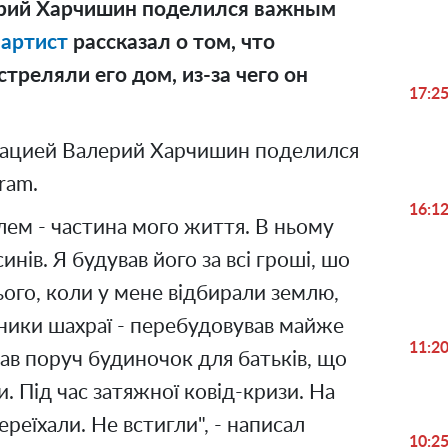
лерий Харчишин поделился важным
й
артист
рассказал о том, что
треляли его дом, из-за чего он
17:2
ацией Валерий Харчишин поделился
ram.
16:1
лем - частина мого життя. В ньому
инів. Я будував його за всі гроші, шо
нього, коли у мене відбирали землю,
ники шахраї - перебудовував майже
11:2
ав поруч будиночок для батьків, що
. Під час затяжної ковід-кризи. На
ереїхали. Не встигли", - написал
10:2