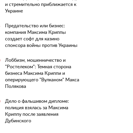
и стремительно приближается к
Украине
Предательство или бизнес:
5
компания Максима Криппы
создает софт для казино
спонсора войны против Украины
Лоббизм, мошенничество и
0
"Ростелеком": Темная сторона
бизнеса Максима Криппи и
оперирующего "Вулканом" Макса
Полякова
Дело о фальшивом дипломе:
0
полиция взялась за Максима
Криппу после заявления
Дубинского