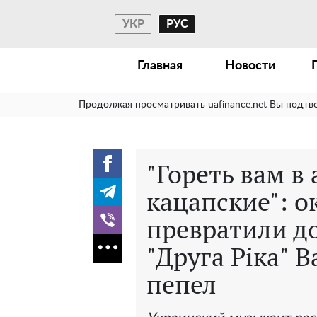
УКР
РУС
Главная
Новости
Продолжая просматривать uafinance.net Вы подтв
"Гореть вам в 
кацапские": 
превратили д
"Друга Ріка" 
пепел