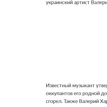
украинский артист Валер
Известный музыкант утвер
оккупантов его родной д
сгорел. Также Валерий Ха