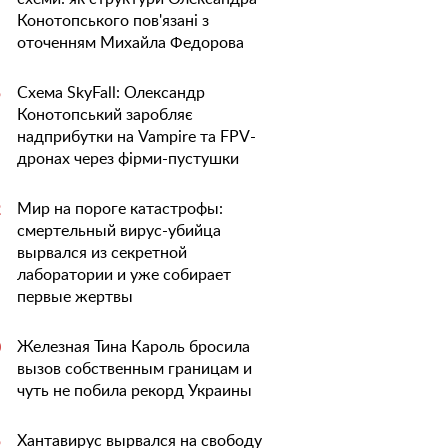
Конотопського пов'язані з
оточенням Михайла Федорова
Схема SkyFall: Олександр
5
Конотопський заробляє
надприбутки на Vampire та FPV-
дронах через фірми-пустушки
Мир на пороге катастрофы:
2
смертельный вирус-убийца
вырвался из секретной
лаборатории и уже собирает
первые жертвы
Железная Тина Кароль бросила
0
вызов собственным границам и
чуть не побила рекорд Украины
Хантавирус вырвался на свободу
5