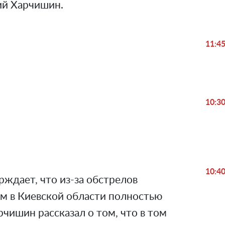
ий Харчишин.
11:4
Play
10:3
Video
10:4
ждает, что из-за обстрелов
ом в Киевской области полностью
рчишин рассказал о том, что в том