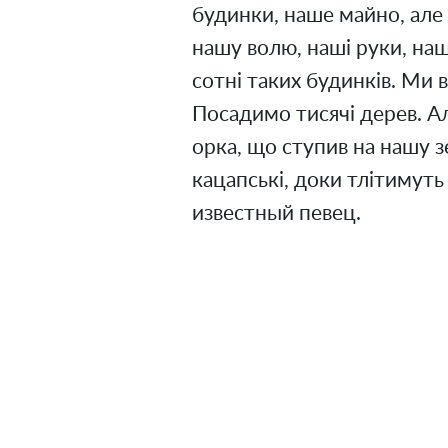
будинки, наше майно, але
нашу волю, наші руки, наш
сотні таких будинків. Ми 
Посадимо тисячі дерев. 
орка, що ступив на нашу з
кацапські, доки тлітимуть
известный певец.