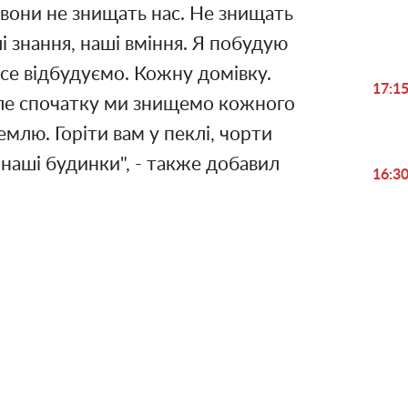
 вони не знищать нас. Не знищать
і знання, наші вміння. Я побудую
все відбудуємо. Кожну домівку.
17:1
Але спочатку ми знищемо кожного
емлю. Горіти вам у пеклі, чорти
 наші будинки", - также добавил
16:3