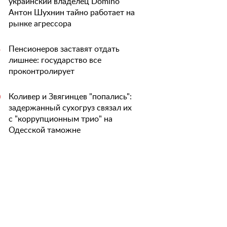
украинский владелец Domino
Антон Шухнин тайно работает на
рынке агрессора
Пенсионеров заставят отдать
5
лишнее: государство все
проконтролирует
Коливер и Звягинцев "попались":
0
задержанный сухогруз связал их
с "коррупционным трио" на
Одесской таможне