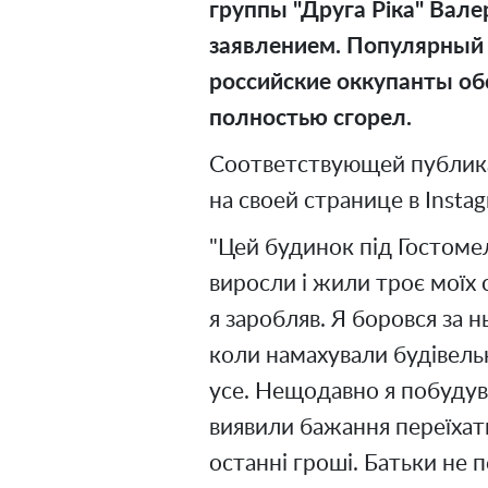
группы "Друга Ріка" Ва
заявлением. Популярны
российские оккупанты обс
полностью сгорел.
Соответствующей публик
на своей странице в Instag
"Цей будинок під Гостоме
виросли і жили троє моїх с
я заробляв. Я боровся за 
коли намахували будівель
усе. Нещодавно я побудув
виявили бажання переїхати
останні гроші. Батьки не п