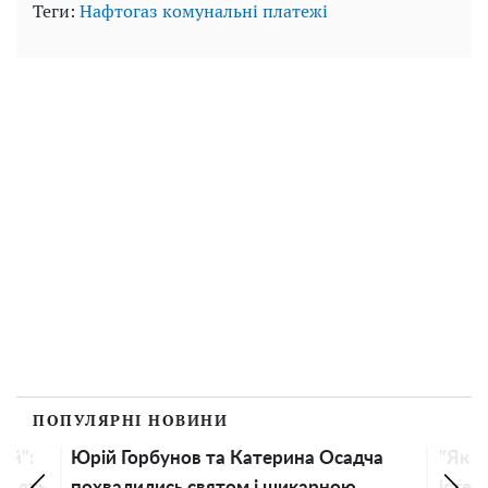
Теги:
Нафтогаз
комунальні платежі
ПОПУЛЯРНІ НОВИНИ
ий":
Юрій Горбунов та Катерина Осадча
"Як д
радять
похвалились святом і шикарною
істер