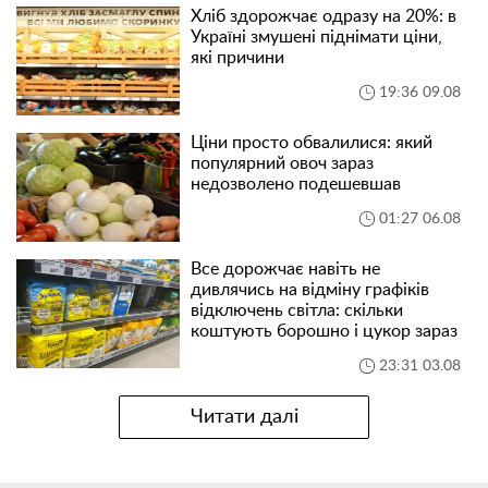
Хліб здорожчає одразу на 20%: в
Україні змушені піднімати ціни,
які причини
19:36 09.08
Ціни просто обвалилися: який
популярний овоч зараз
недозволено подешевшав
01:27 06.08
Все дорожчає навіть не
дивлячись на відміну графіків
відключень світла: скільки
коштують борошно і цукор зараз
23:31 03.08
Читати далі