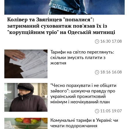
Колівер та Звягінцев "попалися":
затриманий суховантаж пов'язав їх із
"корупційним тріо" на Одеській митниці
16:30 17.08
Тарифи на світло переглянуть:
скільки змусять платити з
жовтня
18:16 16.08
"Чесно порахувати і не обіцяти
зайвого": шокуюча правду про
український прожитковий
мінімум і неочікуваний план
11:05 19.07
Комунальні тарифи в Україні: чи
чекати подорожчання