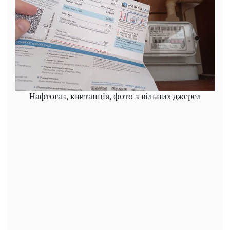
Нафтогаз, квитанція, фото з вільних джерел
Play
Video