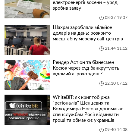
електроенергії восени – уряд
зробив заяву
08:37 19.07
Шахраї заробляли мільйон
доларів на день: розкрито
масштабну мережу call-центрів
21:44 11.12
Рейдер Астіон та бізнесмен
Косюк через суд банкрутують
відомий агрохолдинг?
22:10 07.12
WhiteBIT: як криптобіржа
"регіоналів" Шенцевих та
Володимира Носова допомагає
спецслужбам Росії відмивати
гроші та обманює українців
09:40 14.08