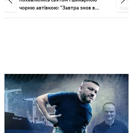
чорню автівкою: "Завтра знов в
підлі
дорогу!"