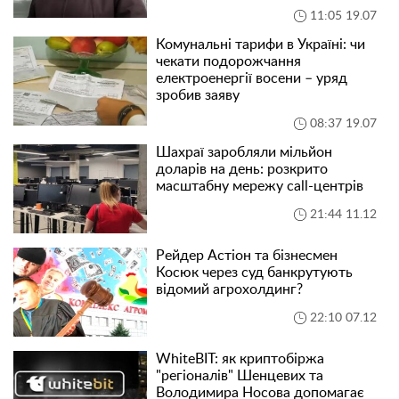
11:05 19.07
Комунальні тарифи в Україні: чи
чекати подорожчання
електроенергії восени – уряд
зробив заяву
08:37 19.07
Шахраї заробляли мільйон
доларів на день: розкрито
масштабну мережу call-центрів
21:44 11.12
Рейдер Астіон та бізнесмен
Косюк через суд банкрутують
відомий агрохолдинг?
22:10 07.12
WhiteBIT: як криптобіржа
"регіоналів" Шенцевих та
Володимира Носова допомагає