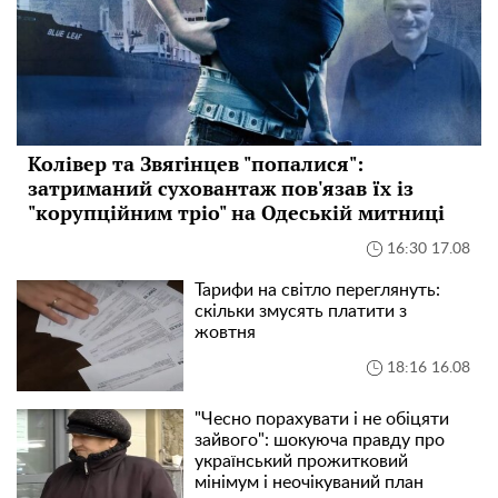
Колівер та Звягінцев "попалися":
затриманий суховантаж пов'язав їх із
"корупційним тріо" на Одеській митниці
16:30 17.08
Тарифи на світло переглянуть:
скільки змусять платити з
жовтня
18:16 16.08
"Чесно порахувати і не обіцяти
зайвого": шокуюча правду про
український прожитковий
мінімум і неочікуваний план