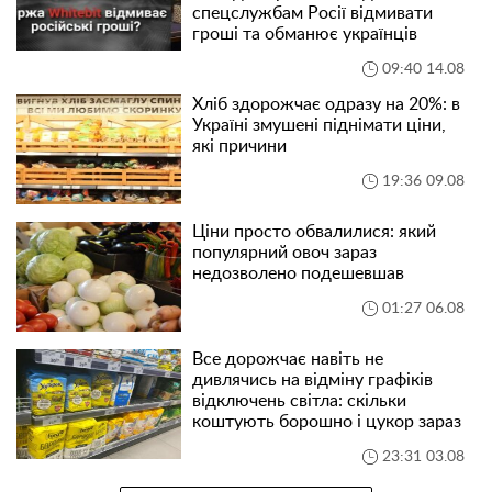
спецслужбам Росії відмивати
гроші та обманює українців
09:40 14.08
Хліб здорожчає одразу на 20%: в
Україні змушені піднімати ціни,
які причини
19:36 09.08
Ціни просто обвалилися: який
популярний овоч зараз
недозволено подешевшав
01:27 06.08
Все дорожчає навіть не
дивлячись на відміну графіків
відключень світла: скільки
коштують борошно і цукор зараз
23:31 03.08