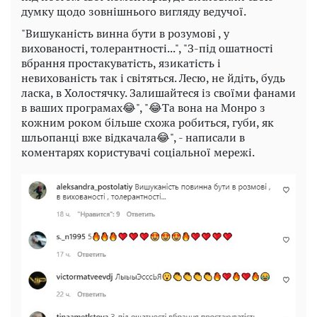
думку щодо зовнішнього вигляду ведучої.
"Вишуканість винна бути в розумові , у
вихованості, толерантності...", "З-під ошатності
вбрання простакуватість, язикатість і
невихованість так і світяться. Лесю, не йдіть, будь
ласка, в Холостячку. Залишайтеся із своїми фанами
в ваших програмах😂", "😂Та вона на Монро з
кожним роком більше схожа робиться, губи, як
шльопанці вже відкачала😂", - написали в
коментарях користувачі соціальної мережі.