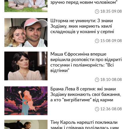
зручно перед новим чоловіком"
18:35 09.08
Шторма не уникнути: 3 знаки
Зодіаку, яких накриють хвилі
складнощів у коханні у серпні
15:08 09.08
Маша Єфросиніна вперше
вирішила розповісти про відкриті
стосунки і поліаморність: "Всі
відтінки"
18:10 08.08
Брама Лева 8 серпня: які знаки
Зодіаку виконають свої бажання,
а хто "вигрібатиме" від карми
12:36 08.08
Тіну Кароль нарешті покликали
заміж і співачка поділилась цим