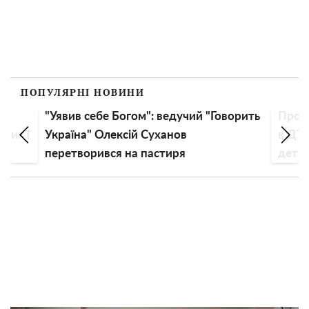
ПОПУЛЯРНІ НОВИНИ
"Уявив себе Богом": ведучий "Говорить
Прота
рних і
Україна" Олексій Суханов
в ДТП
перетворився на пастиря
детал