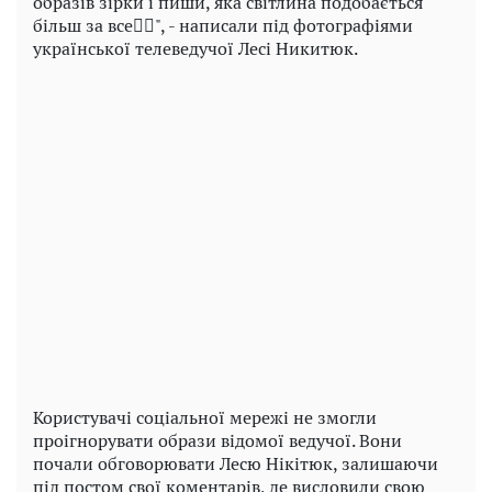
образів зірки і пиши, яка світлина подобається
більш за все👇🏻", - написали під фотографіями
української телеведучої Лесі Никитюк.
Play
Video
Користувачі соціальної мережі не змогли
проігнорувати образи відомої ведучої. Вони
почали обговорювати Лесю Нікітюк, залишаючи
під постом свої коментарів, де висловили свою