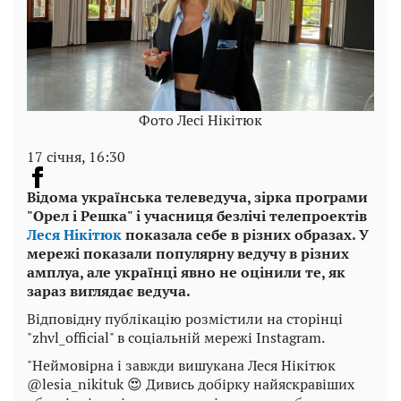
Фото Лесі Нікітюк
17 січня, 16:30
Відома українська телеведуча, зірка програми
"Орел і Решка" і учасниця безлічі телепроектів
Леся Нікітюк
показала себе в різних образах. У
мережі показали популярну ведучу в різних
амплуа, але українці явно не оцінили те, як
зараз виглядає ведуча.
Відповідну публікацію розмістили на сторінці
"zhvl_official" в соціальній мережі Instagram.
"Неймовірна і завжди вишукана Леся Нікітюк
@lesia_nikituk 😍 Дивись добірку найяскравіших