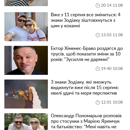
20:14 11.08
Вже з 11 серпня все зміниться: 4
знаки Зодіаку зіштовхнуться з
цим у коханні
13:03 11.08
Ектор Хіменес-Браво роздягся до
трусів, щоб показати зміни за 10
років: "Зусилля не даремні"
19:40 10.08
3 знаки Зодіаку, які зможуть
видихнути вже після 15 серпня:
хвилі удачі та моря перспектив
12:01 10.08
Олександр Пономарьов розповів
про стосунки з Марією Яремчук
та батьківство: "Мені навіть не