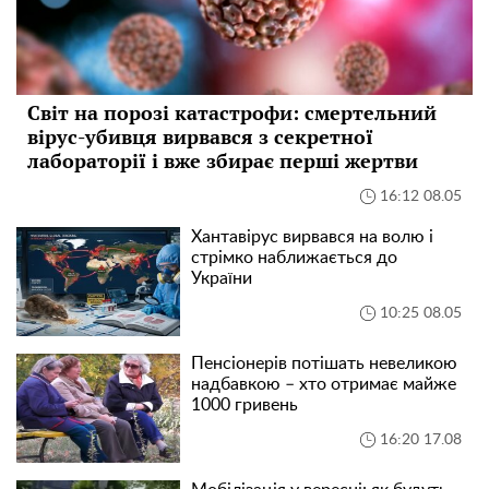
Світ на порозі катастрофи: смертельний
вірус-убивця вирвався з секретної
лабораторії і вже збирає перші жертви
16:12 08.05
Хантавірус вирвався на волю і
стрімко наближається до
України
10:25 08.05
Пенсіонерів потішать невеликою
надбавкою – хто отримає майже
1000 гривень
16:20 17.08