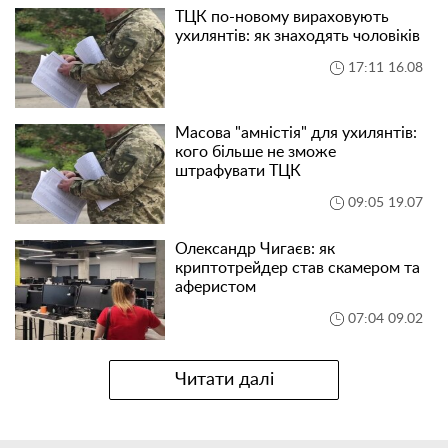
ТЦК по-новому вираховують
ухилянтів: як знаходять чоловіків
17:11 16.08
Масова "амністія" для ухилянтів:
кого більше не зможе
штрафувати ТЦК
09:05 19.07
Олександр Чигаєв: як
криптотрейдер став скамером та
аферистом
07:04 09.02
Читати далі