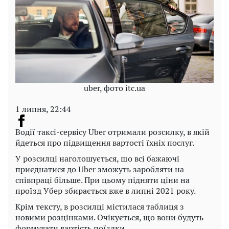
uber, фото itc.ua
1 липня, 22:44
Водії таксі-сервісу Uber отримали розсилку, в якій
йдеться про підвищення вартості їхніх послуг.
У розсилці наголошується, що всі бажаючі
приєднатися до Uber зможуть заробляти на
співпраці більше. При цьому підняти ціни на
проїзд Убер збирається вже в липні 2021 року.
Крім тексту, в розсилці містилася таблиця з
новими розцінками. Очікується, що вони будуть
формувати вартість поїздки.