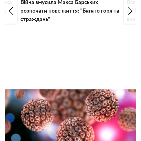
вська
Війна змусила Макса Барських
Вся 
он-
розпочати нове життя: "Багато горя та
ДТП: 
страждань"
ванта