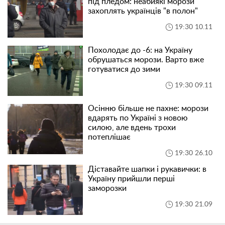
під пледом: неабиякі морози
захоплять українців "в полон"
19:30 10.11
Похолодає до -6: на Україну
обрушаться морози. Варто вже
готуватися до зими
19:30 09.11
Осінню більше не пахне: морози
вдарять по Україні з новою
силою, але вдень трохи
потеплішає
19:30 26.10
Діставайте шапки і рукавички: в
Україну прийшли перші
заморозки
19:30 21.09