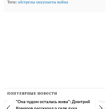
Теги:
обстрелы
оккупанты
война
ПОПУЛЯРНЫЕ НОВОСТИ
трий
"Как древняя старушка, смех
Стала
идиотский": истеричной Анастасии
развр