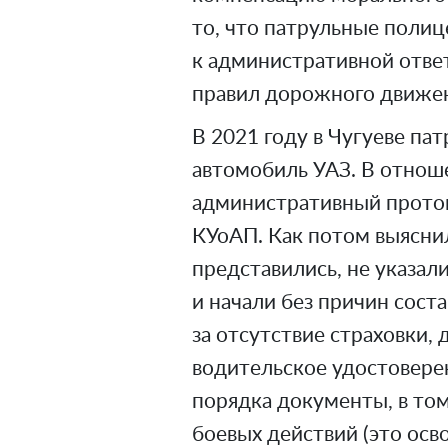
то, что патрульные поли
к административной отве
правил дорожного движени
В 2021 году в Чугуеве па
автомобиль УАЗ. В отнош
административный проток
КУоАП. Как потом выясни
представились, не указали
и начали без причин сос
за отсутствие страховки,
водительское удостовере
порядка документы, в том
боевых действий (это ос