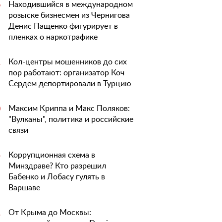
Находившийся в международном
6
розыске бизнесмен из Чернигова
Денис Пащенко фигурирует в
пленках о наркотрафике
Кол-центры мошенников до сих
1
пор работают: организатор Коч
Сердем депортировали в Турцию
Максим Криппа и Макс Поляков:
0
"Вулканы", политика и российские
связи
Коррупционная схема в
5
Минздраве? Кто разрешил
Бабенко и Лобасу гулять в
Варшаве
От Крыма до Москвы:
1