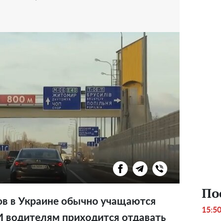
По
ов в Украине обычно учащаются
15:5
И водителям приходится отдавать