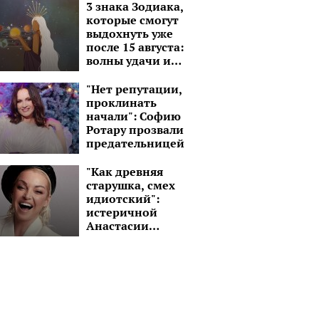
депортировали в
3 знака Зодиака,
Турцию
которые смогут
выдохнуть уже
после 15 августа:
волны удачи и
моря перспектив
"Нет репутации,
проклинать
начали": Софию
Ротару прозвали
предательницей
"Как древняя
старушка, смех
идиотский":
истеричной
Анастасии
Волочковой
советуют
подлечить голову