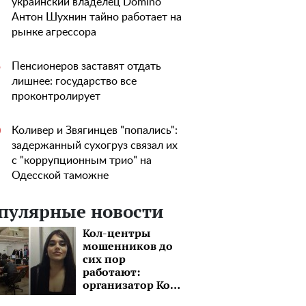
украинский владелец Domino
Антон Шухнин тайно работает на
рынке агрессора
Пенсионеров заставят отдать
5
лишнее: государство все
проконтролирует
Коливер и Звягинцев "попались":
0
задержанный сухогруз связал их
с "коррупционным трио" на
Одесской таможне
пулярные новости
Кол-центры
мошенников до
сих пор
работают:
организатор Коч
Сердем