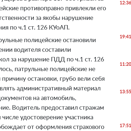
12:3
цейские противоправно привлекли его
тственности за якобы нарушение
я по ч.1 ст. 126 КУоАП.
19:4
трульные полицейские остановили
ении водителя составили
ол за нарушение ПДД по ч.1 ст. 126
11:2
лось, патрульные полицейские не
 причину остановки, грубо вели себя
тавлять административный материал
13:5
 документов на автомобиль,
ние. Водитель предоставил стражам
 числе удостоверение участника
17:5
вобождает от оформления страхового