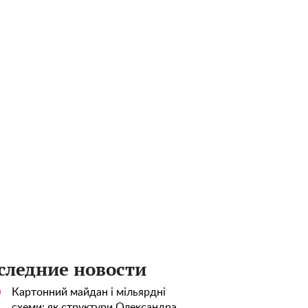
следние новости
Картонний майдан і мільярдні
0
схеми: як структури Олександра