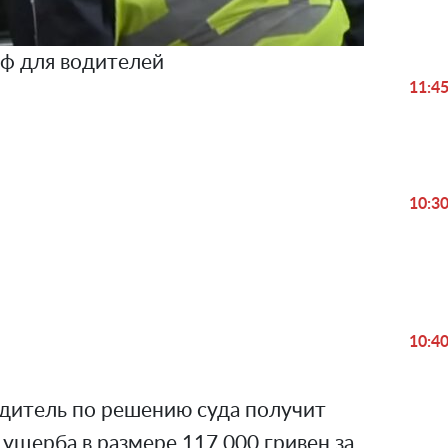
ф для водителей
11:4
10:3
Play
Video
10:4
одитель по решению суда получит
ущерба в размере 117 000 гривен за