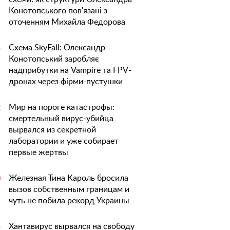
Конотопського пов'язані з
оточенням Михайла Федорова
Схема SkyFall: Олександр
5
Конотопський заробляє
надприбутки на Vampire та FPV-
дронах через фірми-пустушки
Мир на пороге катастрофы:
2
смертельный вирус-убийца
вырвался из секретной
лаборатории и уже собирает
первые жертвы
Железная Тина Кароль бросила
0
вызов собственным границам и
чуть не побила рекорд Украины
Хантавирус вырвался на свободу
5