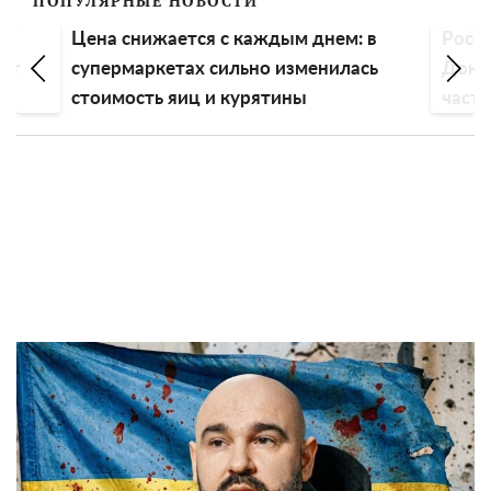
ПОПУЛЯРНЫЕ НОВОСТИ
а
Цена снижается с каждым днем: в
Росс
чет
супермаркетах сильно изменилась
Донба
стоимость яиц и курятины
частн