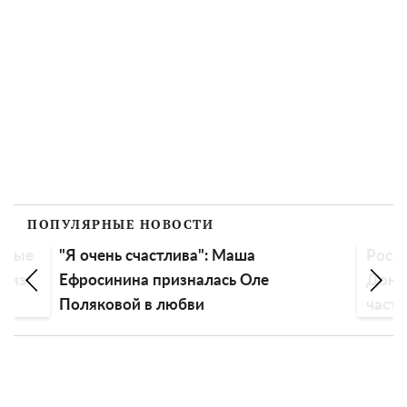
ПОПУЛЯРНЫЕ НОВОСТИ
ровые
"Я очень счастлива": Маша
Росс
вниз
Ефросинина призналась Оле
Донба
Поляковой в любви
частн