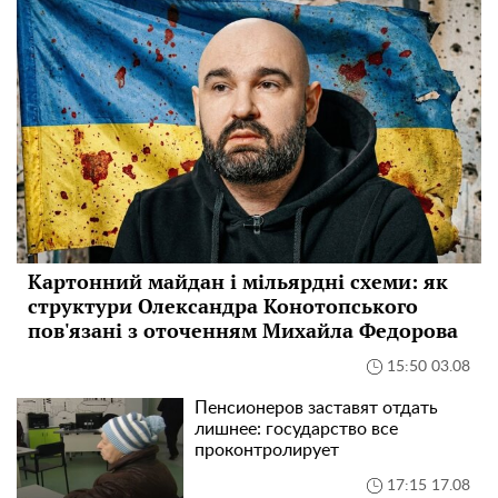
Картонний майдан і мільярдні схеми: як
структури Олександра Конотопського
пов'язані з оточенням Михайла Федорова
15:50 03.08
Пенсионеров заставят отдать
лишнее: государство все
проконтролирует
17:15 17.08