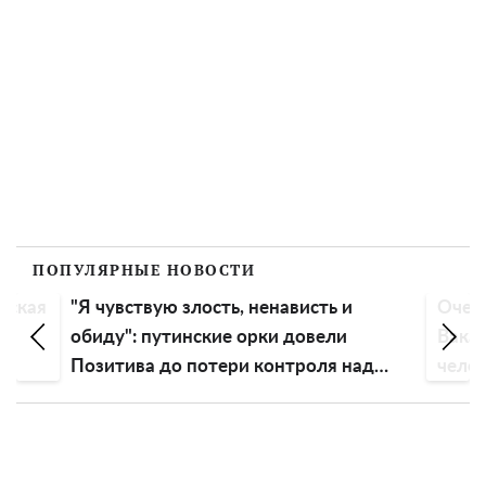
ПОПУЛЯРНЫЕ НОВОСТИ
вская
"Я чувствую злость, ненависть и
Очень
ть
обиду": путинские орки довели
Вакар
Позитива до потери контроля над
чело
эмоциями