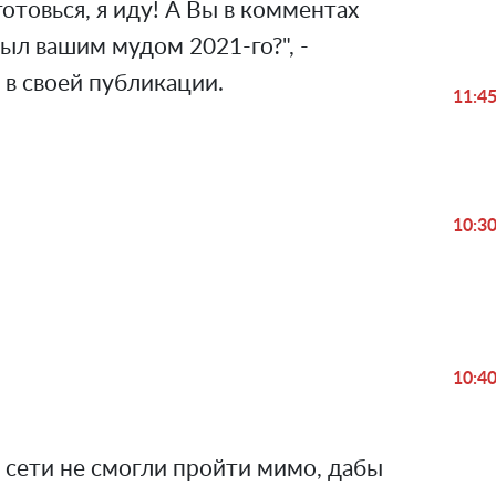
готовься, я иду! А Вы в комментах
ыл вашим мудом 2021-го?", -
в своей публикации.
11:4
10:3
Play
Video
10:4
 сети не смогли пройти мимо, дабы