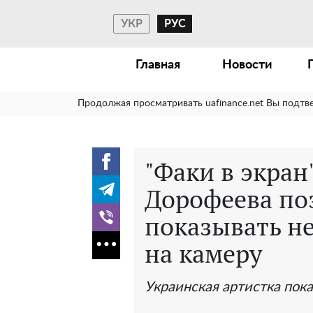
УКР
РУС
Главная
Новости
Продолжая просматривать uafinance.net Вы подтв
"Факи в экран
Дорофеева поз
показывать н
на камеру
Украинская артистка пока