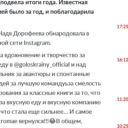
подвела итоги года. Известная
 ней было за год, и поблагодарила
17:2
Надя Дорофеева обнародовала в
ой сети Instagram.
за вдохновение и творчество за
16:1
у в @goloskrainy_official и над
льник за авантюры и спонтанные
дей за лучшую командуьза смелость
ования за классные книги за то, что
11:2
за вкусную еду и вкусную компанию
, что стала еще сильнее… И самое
stromae вернулся!!!😂В общем,
10:2