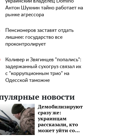
украинский владелец Domino
Антон Шухнин тайно работает на
рынке агрессора
Пенсионеров заставят отдать
5
лишнее: государство все
проконтролирует
Коливер и Звягинцев "попались":
0
задержанный сухогруз связал их
с "коррупционным трио" на
Одесской таможне
пулярные новости
Демобилизируют
сразу же:
украинцам
рассказали, кто
может уйти со
службы в ВСУ