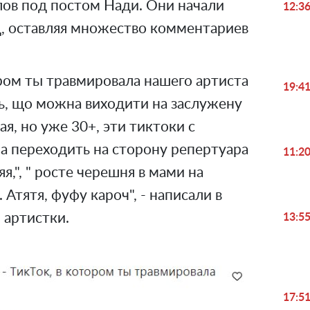
лов под постом Нади. Они начали
12:3
д, оставляя множество комментариев
тором ты травмировала нашего артиста
19:4
ень, що можна виходити на заслужену
я, но уже 30+, эти тиктоки с
ра переходить на сторону репертуара
11:2
я,", " росте черешня в мами на
. Атятя, фуфу кароч", - написали в
артистки.
13:5
17:5