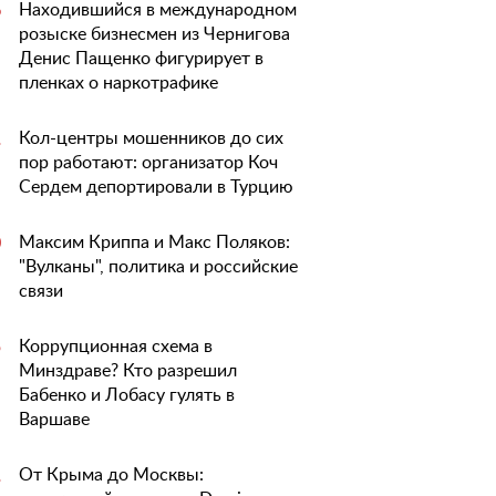
Находившийся в международном
6
розыске бизнесмен из Чернигова
Денис Пащенко фигурирует в
пленках о наркотрафике
Кол-центры мошенников до сих
1
пор работают: организатор Коч
Сердем депортировали в Турцию
Максим Криппа и Макс Поляков:
0
"Вулканы", политика и российские
связи
Коррупционная схема в
5
Минздраве? Кто разрешил
Бабенко и Лобасу гулять в
Варшаве
От Крыма до Москвы:
1