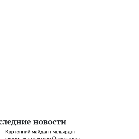
следние новости
Картонний майдан і мільярдні
0
схеми: як структури Олександра