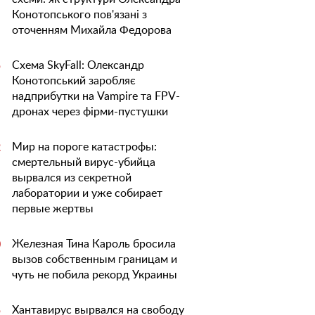
Конотопського пов'язані з
оточенням Михайла Федорова
Схема SkyFall: Олександр
5
Конотопський заробляє
надприбутки на Vampire та FPV-
дронах через фірми-пустушки
Мир на пороге катастрофы:
2
смертельный вирус-убийца
вырвался из секретной
лаборатории и уже собирает
первые жертвы
Железная Тина Кароль бросила
0
вызов собственным границам и
чуть не побила рекорд Украины
Хантавирус вырвался на свободу
5