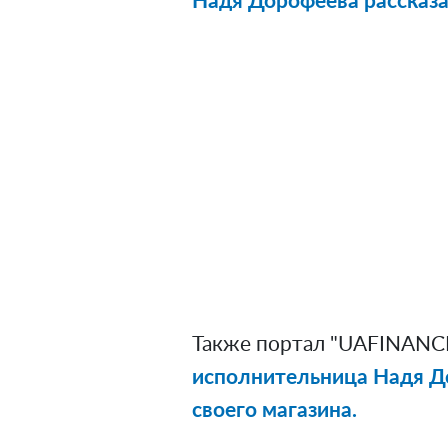
Надя Дорофеева рассказа
Также портал "UAFINANCE
исполнительница Надя До
своего магазина.