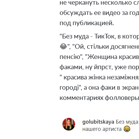
не черкануть несколько с
обсуждать ее видео за го
под публикацией.
"Без муда - ТикТок, в ко
😂", "Ой, стільки досягн
пенсію", "Женщина красива
факами, ну йпрст, уже по
" красива жінка незаміжняя
городі", а она факи в экран
комментариях фолловеры 