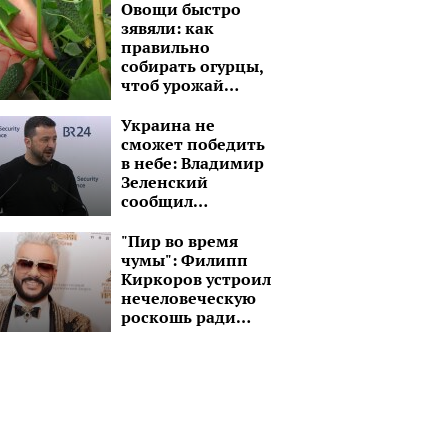
Овощи быстро
зявяли: как
правильно
собирать огурцы,
чтоб урожай
хранился как
можно дольше
Украина не
сможет победить
в небе: Владимир
Зеленский
сообщил
печальную
новость, F-16 не
"Пир во время
хватит
чумы": Филипп
Киркоров устроил
нечеловеческую
роскошь ради
своей выгоды