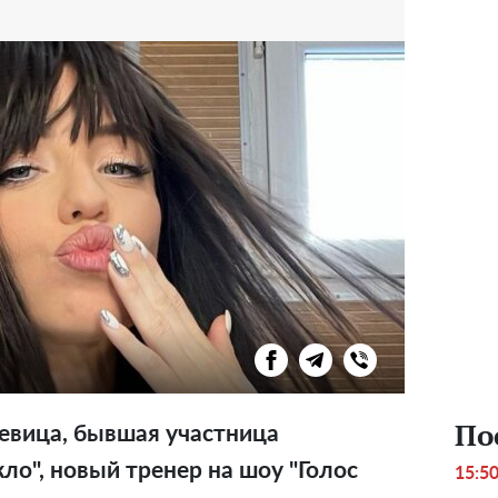
По
евица, бывшая участница
ло", новый тренер на шоу "Голос
15:5