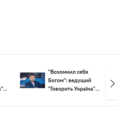
"Возомнил себя
Богом": ведущий
а"
"Говорить Україна"
Алексей Суханов
превратился в
пастыря