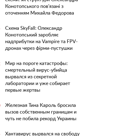
Конотопського пов'язані з
оточенням Михайла Федорова
Схема SkyFall: Олександр
5
Конотопський заробляє
надприбутки на Vampire та FPV-
дронах через фірми-пустушки
Мир на пороге катастрофы:
2
смертельный вирус-убийца
вырвался из секретной
лаборатории и уже собирает
первые жертвы
Железная Тина Кароль бросила
0
вызов собственным границам и
чуть не побила рекорд Украины
Хантавирус вырвался на свободу
5