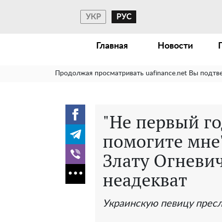
УКР
РУС
Главная
Новости
Продолжая просматривать uafinance.net Вы подтв
"Не первый го
помогите мне
Злату Огневи
неадекват
Украинскую певицу прес