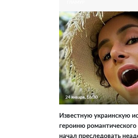
ГЛАМУР
24 января, 16:30
Известную украинскую и
героиню романтического
начал преследовать неа