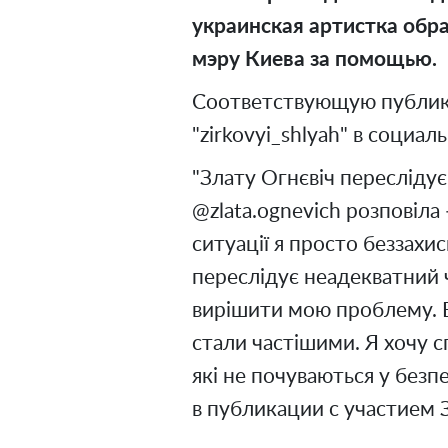
украинская артистка обр
мэру Киева за помощью.
Соответствующую публик
"zirkovyi_shlyah" в социал
"Злату Огнєвіч переслідує
@zlata.ognevich розповіла 
ситуації я просто беззахис
переслідує неадекватний чо
вирішити мою проблему. В
стали частішими. Я хочу с
які не почуваються у безпе
в публикации с участием 