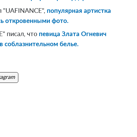
л "UAFINANCE",
популярная артистка
сь откровенными фото.
" писал, что
певица Злата Огневич
 в соблазнительном белье.
tagram