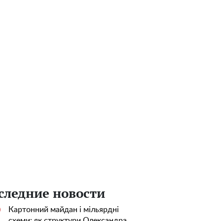
следние новости
Картонний майдан і мільярдні
0
схеми: як структури Олександра