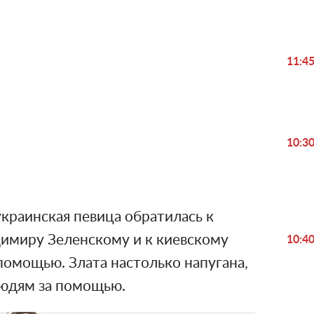
11:4
Play
Video
10:3
украинская певица обратилась к
имиру Зеленскому и к киевскому
10:4
помощью. Злата настолько напугана,
людям за помощью.