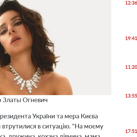
12:3
19:4
11:2
13:5
 Златы Огневич
президента України та мера Києва
ни втрутилися в ситуацію. "На моєму
17:5
а, дружина, кохана дівчина, мама,