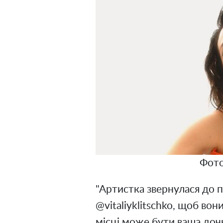
Фото
"Артистка звернулася до 
@vitaliyklitschko, щоб во
місці може бути ваша дочк