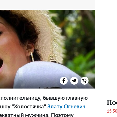
сполнительницу, бывшую главную
По
 шоу "Холостячка"
Злату Огневич
15:5
декватный мужчина.
Поэтому