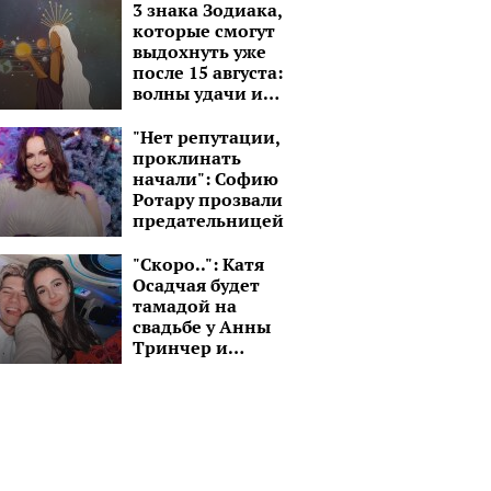
3 знака Зодиака,
которые смогут
выдохнуть уже
после 15 августа:
волны удачи и
моря перспектив
"Нет репутации,
проклинать
начали": Софию
Ротару прозвали
предательницей
"Скоро..": Катя
Осадчая будет
тамадой на
свадьбе у Анны
Тринчер и
Александра
Волошина