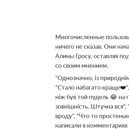
Многочисленные пользова
ничего не сказав. Они на
Алины Гросу, оставляя п
со своим мнением.
"Однозначно, із природнім
"Стало набагато краще❤️",
ніж був той пудель 😂 на г
зовнішність. Штучна вся",
вроду", "Что то простеньк
написали в комментариях