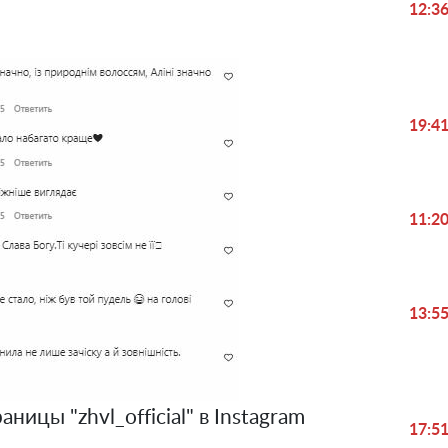
12:3
19:4
11:2
13:5
ицы "zhvl_official" в Instagram
17:5