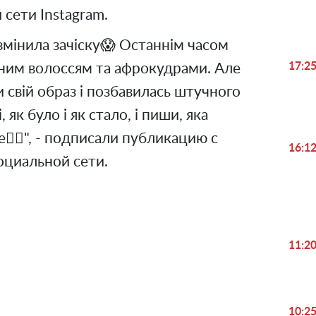
й сети Instagram.
 змінила зачіску😱 Останнім часом
17:2
еним волоссям та афрокудрами. Але
 свій образ і позбавилась штучного
 як було і як стало, і пиши, яка
е👇🏻", - подписали публикацию с
16:1
оциальной сети.
11:2
Play
10:2