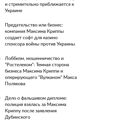
и стремительно приближается к
Украине
Предательство или бизнес:
5
компания Максима Криппы
создает софт для казино
спонсора войны против Украины
Лоббизм, мошенничество и
0
"Ростелеком": Темная сторона
бизнеса Максима Криппи и
оперирующего "Вулканом" Макса
Полякова
Дело о фальшивом дипломе:
0
полиция взялась за Максима
Криппу после заявления
Дубинского