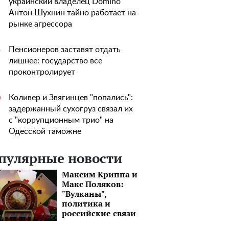
украинский владелец Domino
Антон Шухнин тайно работает на
рынке агрессора
Пенсионеров заставят отдать
5
лишнее: государство все
проконтролирует
Коливер и Звягинцев "попались":
0
задержанный сухогруз связал их
с "коррупционным трио" на
Одесской таможне
пулярные новости
Максим Криппа и
Макс Поляков:
"Вулканы",
политика и
российские связи