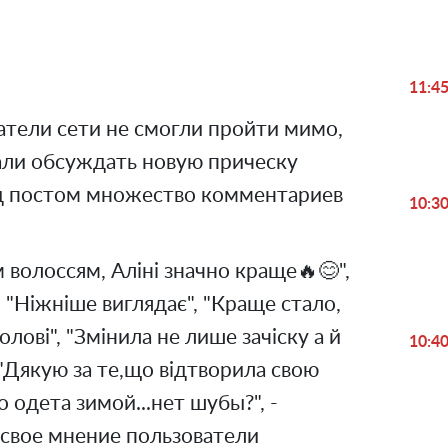
Video
11:4
тели сети не смогли пройти мимо,
чали обсуждать новую прическу
од постом множество комментариев
10:3
 волоссям, Аліні значно краще🔥😊",
 "Ніжніше виглядає", "Краще стало,
олові", "Змінила не лише зачіску а й
10:4
 "Дякую за те,що відтворила свою
о одета зимой...нет шубы?", -
 свое мнение пользователи