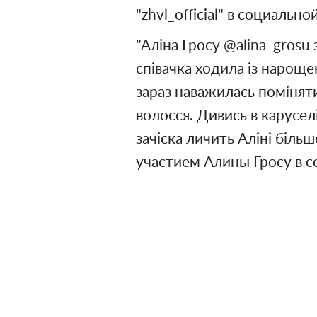
"zhvl_official" в социально
"Аліна Гросу @alina_grosu
співачка ходила із нарощ
зараз наважилась поміняти
волосся. Дивись в каруселі,
зачіска личить Аліні більш
участием Алины Гросу в с