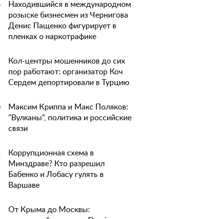
Находившийся в международном
6
розыске бизнесмен из Чернигова
Денис Пащенко фигурирует в
пленках о наркотрафике
Кол-центры мошенников до сих
1
пор работают: организатор Коч
Сердем депортировали в Турцию
Максим Криппа и Макс Поляков:
0
"Вулканы", политика и российские
связи
Коррупционная схема в
5
Минздраве? Кто разрешил
Бабенко и Лобасу гулять в
Варшаве
От Крыма до Москвы:
1