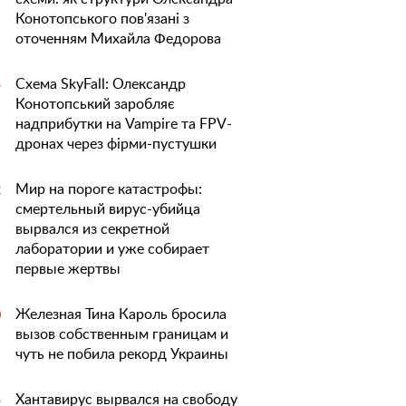
Конотопського пов'язані з
оточенням Михайла Федорова
Схема SkyFall: Олександр
5
Конотопський заробляє
надприбутки на Vampire та FPV-
дронах через фірми-пустушки
Мир на пороге катастрофы:
2
смертельный вирус-убийца
вырвался из секретной
лаборатории и уже собирает
первые жертвы
Железная Тина Кароль бросила
0
вызов собственным границам и
чуть не побила рекорд Украины
Хантавирус вырвался на свободу
5