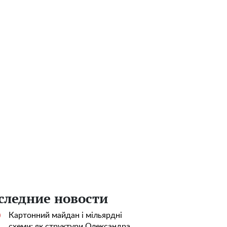
следние новости
Картонний майдан і мільярдні
0
схеми: як структури Олександра