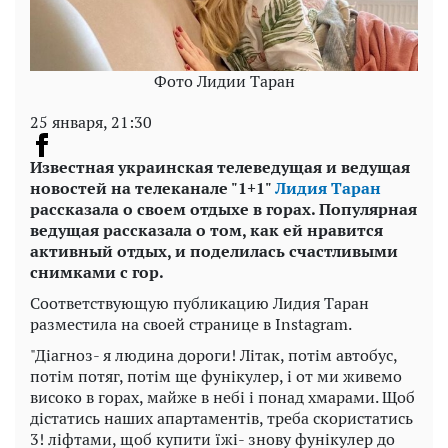
Фото Лидии Таран
25 января, 21:30
Известная украинская телеведущая и ведущая
новостей на телеканале "1+1"
Лидия Таран
рассказала о своем отдыхе в горах. Популярная
ведущая рассказала о том, как ей нравится
активный отдых, и поделилась счастливыми
снимками с гор.
Соответствующую публикацию Лидия Таран
разместила на своей странице в Instagram.
"Діагноз- я людина дороги! Літак, потім автобус,
потім потяг, потім ще фунікулер, і от ми живемо
високо в горах, майже в небі і понад хмарами. Щоб
дістатись наших апартаментів, треба скористатись
3! ліфтами, щоб купити їжі- знову фунікулер до