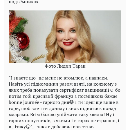
подъёмниках.
Фото Лидии Таран
"І знаєте що- це мене не втомлює, а навпаки.
Навіть усі підйомники разом взяті, на кожному з
яких треба показувати сертифікат вакцинації☺️ бо
потім тобі красивий француз з посмішкою бажає
bonne journée - гарного дня😄 і ти їдеш ще вище в
гори, щоб злетіти донизу і знов піднятись понад
хмарами. Всім бажаю упіймати таку хвилю! Ну і
гарних попутників, з якими і в горах не страшно, і
в літаку😜", - также добавила известная