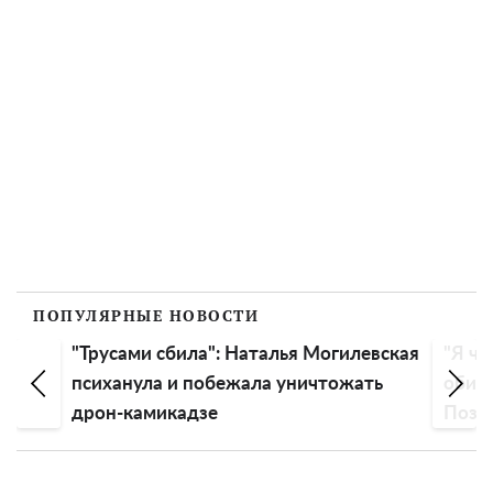
ПОПУЛЯРНЫЕ НОВОСТИ
"Трусами сбила": Наталья Могилевская
"Я чу
психанула и побежала уничтожать
обиду
дрон-камикадзе
Пози
эмоц