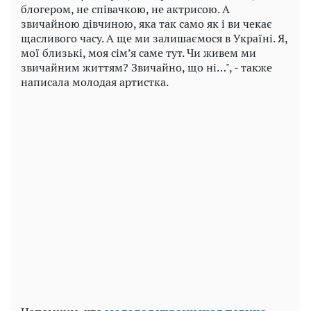
блогером, не співачкою, не актрисою. А
звичайною дівчиною, яка так само як і ви чекає
щасливого часу. А ще ми залишаємося в Україні. Я,
мої близькі, моя сім’я саме тут. Чи живем ми
звичайним життям? Звичайно, що ні…", - также
написала молодая артистка.