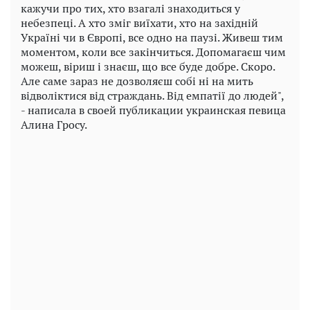
кажучи про тих, хто взагалі знаходиться у
небезпеці. А хто зміг виїхати, хто на західній
Україні чи в Європі, все одно на паузі. Живеш тим
моментом, коли все закінчиться. Допомагаєш чим
можеш, віриш і знаєш, що все буде добре. Скоро.
Але саме зараз не дозволяєш собі ні на мить
відволіктися від страждань. Від емпатії до людей",
- написала в своей публикации украинская певица
Алина Гросу.
Play
Video