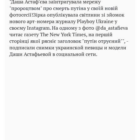
"Даша Астаф‘єва заінтригувала мережу
"пророцтвом" про смерть путіна у своїй новій
фотосесії!Зірка опублікувала світлини зі зйомок
нового арт-номера журналу Playboy Ukraine у
своєму Instagram. На одному з фото @da_astafieva
читає газету The New York Times, на першій
сторінці якої рясніє заголовок "путін отруєний"", -
подписали снимки украинской певицы и модели
Даши Астафьевой в социальной сети.
Play
Video