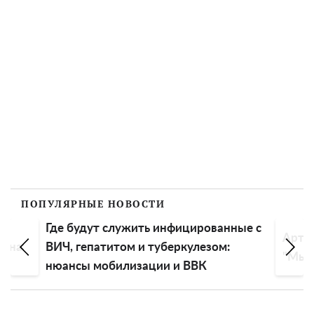
ПОПУЛЯРНЫЕ НОВОСТИ
на
Где будут служить инфицированные с
Арте
ы на
ВИЧ, гепатитом и туберкулезом:
"Мы н
нюансы мобилизации и ВВК