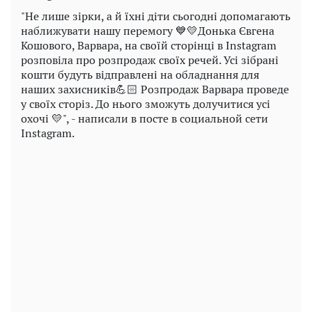
"Не лише зірки, а й їхні діти сьогодні допомагають
наближувати нашу перемогу 💙💛Донька Євгена
Кошового, Варвара, на своїй сторінці в Instagram
розповіла про розпродаж своїх речей. Усі зібрані
кошти будуть відправлені на обладнання для
наших захисників💪🏻 Розпродаж Варвара проведе
у своїх сторіз. До нього зможуть долучитися усі
охочі 💛", - написали в посте в социальной сети
Instagram.
Play
Video