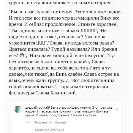
группе, и оставили множество комментариев.
"Была о вас лучшего мнения. Этот треп уже надоел.
И так всем все понятно чтр вы чмырили Вику все
время. И сейчас продолжение. Станьте взрослее",
"Ты сидишь, мы стоим — абьюз !!!!!!!!!!", "Не
надоело одно и тоже , бесишься ? Уже пора
угомонится 🤦🏼‍♀️","Слава, ну ведь волосы рвала?
Драться кидалась? Тупой называла? Или брехня
всё? 😳", "Николаев молодой, ещё без усов", "Тут
без интервью было понятно какой у Славы
характер,на сцене вы себя вели типа"что я тут
делаю,я не такая",да Вика слабее,Слава острее на
язык,очень жаль группу…", "Вот любительница
собой полюбоваться", - прокомментировали
фолловеры Славы Каминской.