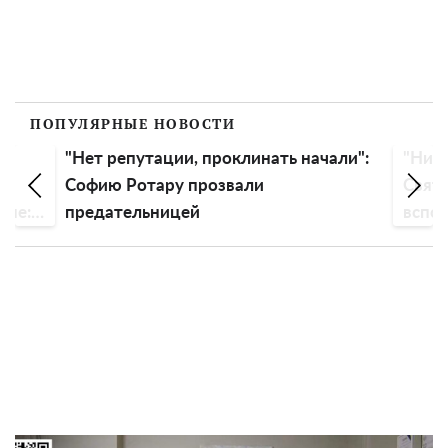
ПОПУЛЯРНЫЕ НОВОСТИ
"Нет репутации, проклинать начали":
"Ника
Софию Ротару прозвали
Свято
йне:
предательницей
вспо