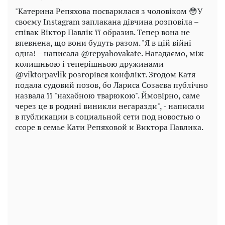
"Катерина Репяхова посварилася з чоловіком 😳У
своєму Instagram заплакана дівчина розповіла –
співак Віктор Павлік її образив. Тепер вона не
впевнена, що вони будуть разом. "Я в цій війні
одна! – написала @repyahovakate. Нагадаємо, між
колишньою і теперішньою дружинами
@viktorpavlik розгорівся конфлікт. Згодом Катя
подала судовий позов, бо Лариса Созаєва публічно
назвала її "нахабною тварюкою". Ймовірно, саме
через це в родині виникли негаразди", - написали
в публикации в социальной сети под новостью о
ссоре в семье Кати Репяховой и Виктора Павлика.
Play