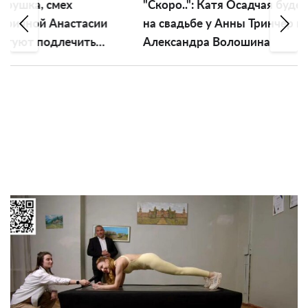
"Скоро..": Катя Осадчая будет тамадой
Кол-
ии
на свадьбе у Анны Тринчер и
рабо
Александра Волошина
депо