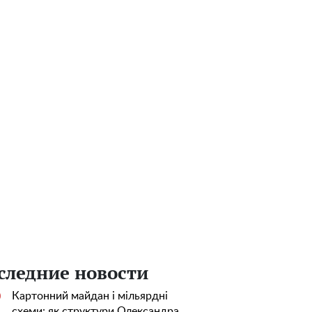
следние новости
Картонний майдан і мільярдні
0
схеми: як структури Олександра