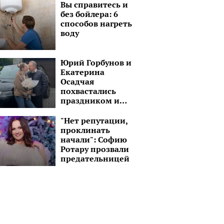
депортировали в
Вы справитесь и
Турцию
без бойлера: 6
способов нагреть
воду
Юрий Горбунов и
Екатерина
Осадчая
похвастались
праздником и
шикарным
черным авто:
"Нет репутации,
"Завтра снова в
проклинать
путь!"
начали": Софию
Ротару прозвали
предательницей