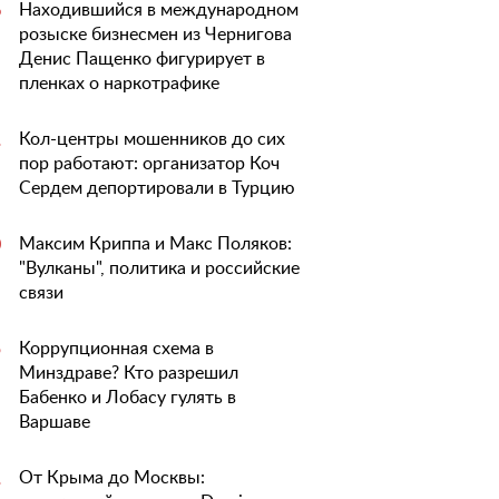
Находившийся в международном
6
розыске бизнесмен из Чернигова
Денис Пащенко фигурирует в
пленках о наркотрафике
Кол-центры мошенников до сих
1
пор работают: организатор Коч
Сердем депортировали в Турцию
Максим Криппа и Макс Поляков:
0
"Вулканы", политика и российские
связи
Коррупционная схема в
5
Минздраве? Кто разрешил
Бабенко и Лобасу гулять в
Варшаве
От Крыма до Москвы:
1