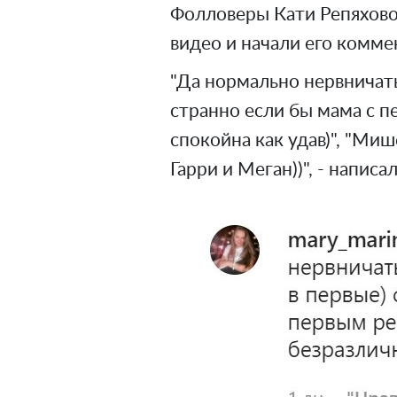
Фолловеры Кати Репяхово
видео и начали его комме
"Да нормально нервничать
странно если бы мама с п
спокойна как удав)", "Ми
Гарри и Меган))", - напи