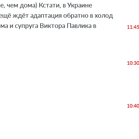
е, чем дома) Кстати, в Украине
 ещё ждёт адаптация обратно в холод
ама и супруга Виктора Павлика в
11:4
10:3
Play
10:4
Video