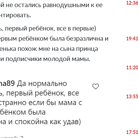
12:3
й не остались равнодушными к ее
нтировать.
, первый ребёнок, все в первые)
ервым ребёнком была безразлична и
19:4
шенька похож мне на сына принца
сали подписчики молодой мамы.
11:2
13:5
17:5