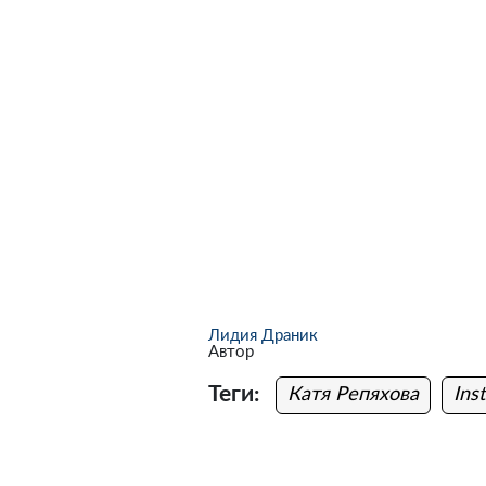
Лидия Драник
Автор
Теги:
Катя Репяхова
Ins