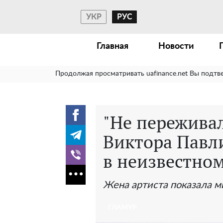
УКР
РУС
Главная
Новости
Продолжая просматривать uafinance.net Вы подтв
"Не переживал
Виктора Павли
в неизвестно
Жена артиста показала м
ГЛАМУР