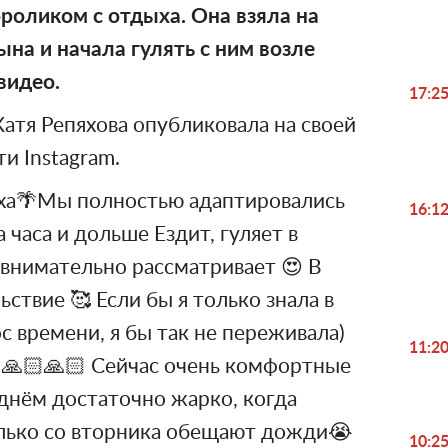
оликом с отдыха. Она взяла на
ына и начала гулять с ним возле
видео.
17:2
атя Репяхова опубликовала на своей
и Instagram.
ха🌴Мы полностью адаптировались
16:1
 часа и дольше Ездит, гуляет в
 внимательно рассматривает 😍 В
ствие 🥰 Если бы я только знала в
с времени, я бы так не переживала)
11:2
🙏🏻🙏🏻 Сейчас очень комфортные
днём достаточно жарко, когда
лько со вторника обещают дожди😭
10:2