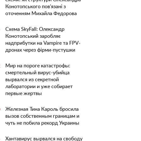
Конотопського пов'язані з
оточенням Михайла Федорова
Схема SkyFall: Олександр
5
Конотопський заробляє
надприбутки на Vampire та FPV-
дронах через фірми-пустушки
Мир на пороге катастрофы:
2
смертельный вирус-убийца
вырвался из секретной
лаборатории и уже собирает
первые жертвы
Железная Тина Кароль бросила
0
вызов собственным границам и
чуть не побила рекорд Украины
Хантавирус вырвался на свободу
5