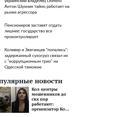
украинский владелец Domino
Антон Шухнин тайно работает на
рынке агрессора
Пенсионеров заставят отдать
5
лишнее: государство все
проконтролирует
Коливер и Звягинцев "попались":
0
задержанный сухогруз связал их
с "коррупционным трио" на
Одесской таможне
пулярные новости
Кол-центры
мошенников до
сих пор
работают:
организатор Коч
Сердем