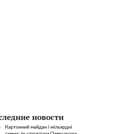
следние новости
Картонний майдан і мільярдні
0
схеми: як структури Олександра