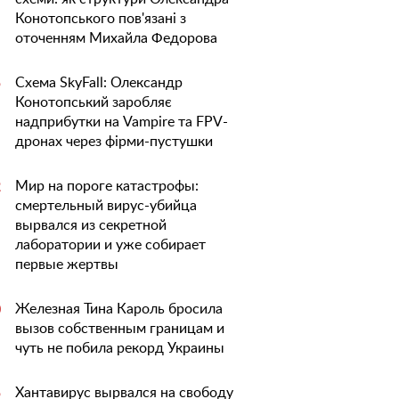
Конотопського пов'язані з
оточенням Михайла Федорова
Схема SkyFall: Олександр
5
Конотопський заробляє
надприбутки на Vampire та FPV-
дронах через фірми-пустушки
Мир на пороге катастрофы:
2
смертельный вирус-убийца
вырвался из секретной
лаборатории и уже собирает
первые жертвы
Железная Тина Кароль бросила
0
вызов собственным границам и
чуть не побила рекорд Украины
Хантавирус вырвался на свободу
5