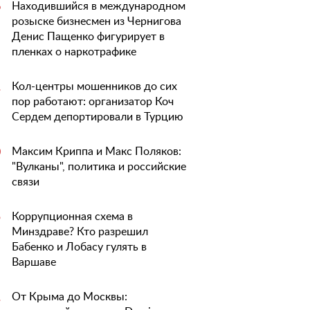
Находившийся в международном
6
розыске бизнесмен из Чернигова
Денис Пащенко фигурирует в
пленках о наркотрафике
Кол-центры мошенников до сих
1
пор работают: организатор Коч
Сердем депортировали в Турцию
Максим Криппа и Макс Поляков:
0
"Вулканы", политика и российские
связи
Коррупционная схема в
5
Минздраве? Кто разрешил
Бабенко и Лобасу гулять в
Варшаве
От Крыма до Москвы:
1