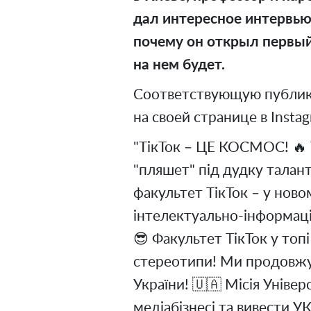
дал интересное интервью 
почему он открыл первый 
на нем будет.
Соответствующую публик
на своей странице в Instag
"ТікТок – ЦЕ КОСМОС! 🔥 Т
"пляшет" під дудку талант
факультет ТікТок – у ново
інтелектуально-інформаці
😎 Факультет ТікТок у топ
стереотипи! Ми продовжу
України! 🇺🇦 Місія Універ
медіабізнесі та вивести 