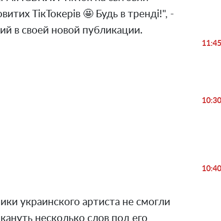
витих ТікТокерів 🤩 Будь в тренді!", -
ий в своей новой публикации.
11:4
10:3
Play
Video
10:4
ки украинского артиста не смогли
кануть несколько слов под его