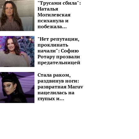
который на 15 лет
"Трусами сбила":
старше
Наталья
Могилевская
психанула и
побежала
уничтожать
дрон-камикадзе
"Нет репутации,
проклинать
начали": Софию
Ротару прозвали
предательницей
Стала раком,
раздвинув ноги:
развратная Maruv
нацелилась на
глупых и
озабоченных
малолеток