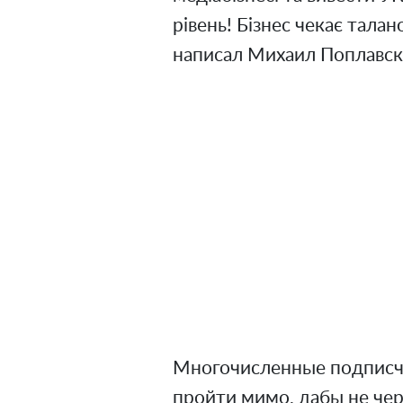
рівень! Бізнес чекає талано
написал Михаил Поплавск
Многочисленные подписчи
пройти мимо, дабы не чер