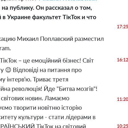
на публику. Он рассказал о том,
в Украине факультет ТікТок и что
17:2
ацию Михаил Поплавский разместил
ram.
ікТок – це емоційний бізнес! Світ
16:1
у 😉 Відповіді на питання про
му інтерв‘ю. Триває третя
йна революція! Йде "Битва мозгів"!
і світових новин. Ламаємо
11:2
ємо творити новітню історію
ситету культури - стати лідерами в
УКРАЇНСЬКИЙ ТікТок на світовий
10:2