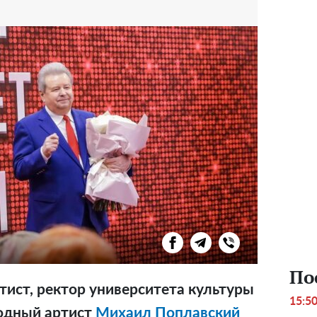
По
тист, ректор университета культуры
15:5
родный артист
Михаил Поплавский