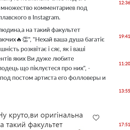
12:3
ь множество комментариев под
авского в Instagram.
 людина,а на такий факультет
19:4
аючих🔥👏", "Нехай ваша душа багатіє
ність розквітає і сяє, як і ваші
ентів яких Ви дуже любите
11:2
лодець що піклуєтеся про них", -
 под постом артиста его фолловеры и
13:5
17:5