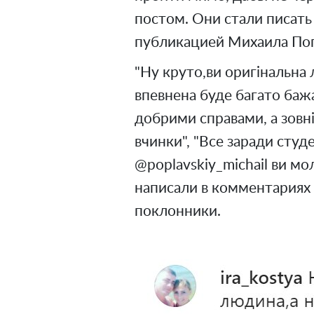
постом. Они стали писат
публикацией Михаила Попл
"Ну круто,ви оригінальна
впевнена буде багато баж
добрими справами, а зовніш
вчинки", "Все заради студ
@poplavskiy_michail ви мо
написали в комментариях
поклонники.