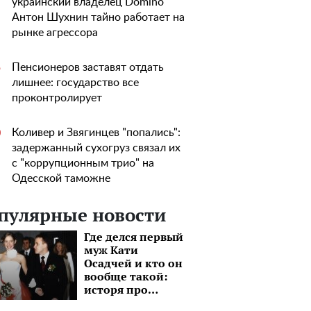
украинский владелец Domino
Антон Шухнин тайно работает на
рынке агрессора
Пенсионеров заставят отдать
5
лишнее: государство все
проконтролирует
Коливер и Звягинцев "попались":
0
задержанный сухогруз связал их
с "коррупционным трио" на
Одесской таможне
пулярные новости
Где делся первый
муж Кати
Осадчей и кто он
вообще такой:
исторя про
бизнесмена,