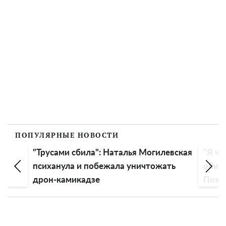
ПОПУЛЯРНЫЕ НОВОСТИ
"Трусами сбила": Наталья Могилевская
"Я чу
психанула и побежала уничтожать
обиду
дрон-камикадзе
Пози
эмоц