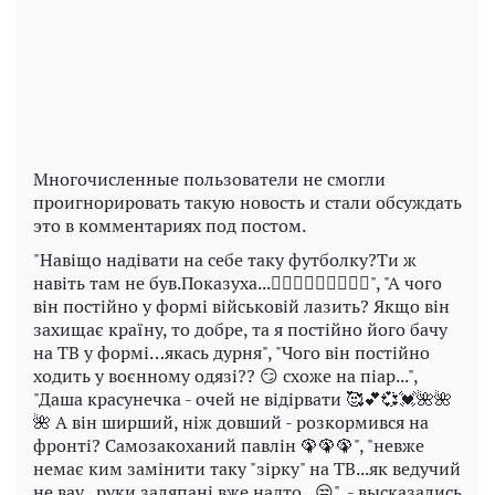
Play
Video
Многочисленные пользователи не смогли
проигнорировать такую новость и стали обсуждать
это в комментариях под постом.
"Навіщо надівати на себе таку футболку?Ти ж
навіть там не був.Показуха...🤦🏼‍♀️🤦🏼‍♀️🤦🏼‍♀️", "А чого
він постійно у формі військовій лазить? Якщо він
захищає країну, то добре, та я постійно його бачу
на ТВ у формі…якась дурня", "Чого він постійно
ходить у воєнному одязі?? 😏 схоже на піар...",
"Даша красунечка - очей не відірвати 🥰💕💞💓🌺🌺
🌺 А він ширший, ніж довший - розкормився на
фронті? Самозакоханий павлін 🦚🦚🦚", "невже
немає ким замінити таку "зірку" на ТВ...як ведучий
не вау...руки заляпані вже надто...😒", - высказались