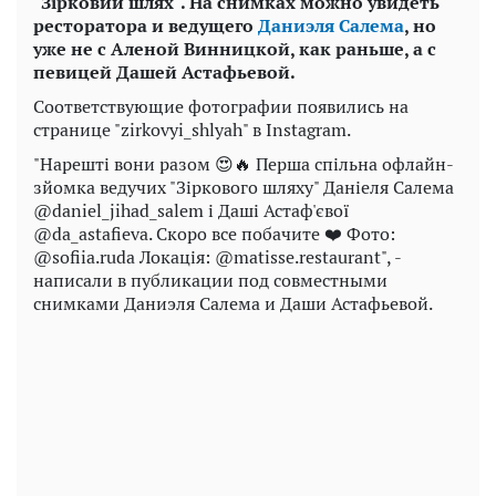
"З
ірковий шлях"
. На снимках можно увидеть
ресторатора и ведущего
Даниэля Салема
, но
уже не с Аленой Винницкой, как раньше, а с
певицей Дашей Астафьевой.
Соответствующие фотографии появились на
странице "zirkovyi_shlyah" в Instagram.
"Нарешті вони разом 😍🔥 Перша спільна офлайн-
зйомка ведучих "Зіркового шляху" Даніеля Салема
@daniel_jihad_salem і Даші Астаф'євої
@da_astafieva. Скоро все побачите ❤️ Фото:
@sofiia.ruda Локація: @matisse.restaurant", -
написали в публикации под совместными
снимками Даниэля Салема и Даши Астафьевой.