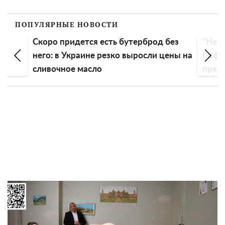
ПОПУЛЯРНЫЕ НОВОСТИ
Скоро придется есть бутерброд без
"Нет 
него: в Украине резко выросли цены на
Софи
сливочное масло
пред