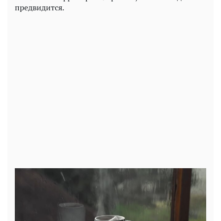
предвидится.
Play
Video