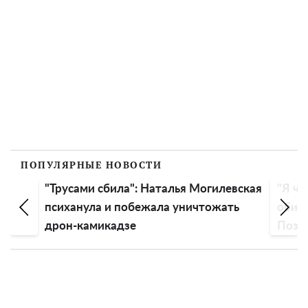
ПОПУЛЯРНЫЕ НОВОСТИ
"Трусами сбила": Наталья Могилевская
"Я чу
психанула и побежала уничтожать
обиду
дрон-камикадзе
Пози
эмоц