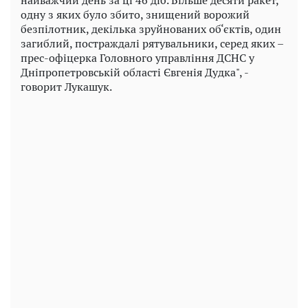
одну з яких було збито, знищений ворожий
безпілотник, декілька зруйнованих об‘єктів, один
загиблий, постраждалі рятувальники, серед яких –
прес-офіцерка Головного управління ДСНС у
Дніпропетровській області Євгенія Дудка", -
говорит Лукашук.
Play
Video