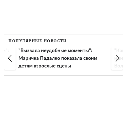
ПОПУЛЯРНЫЕ НОВОСТИ
ли":
"Вызвала неудобные моменты":
"Как 
Маричка Падалко показала своим
идиот
детям взрослые сцены
Воло
голо