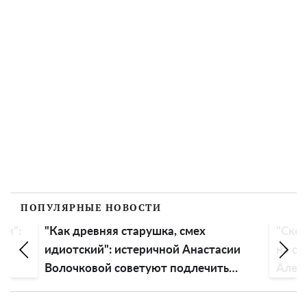
ПОПУЛЯРНЫЕ НОВОСТИ
ли":
"Как древняя старушка, смех
"Скор
идиотский": истеричной Анастасии
на св
Волочковой советуют подлечить
Алек
голову