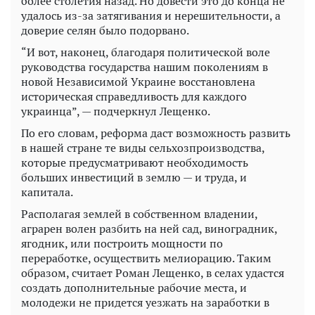
более столетия назад. Но довести это до конца не
удалось из-за затягивания и нерешительности, а
доверие селян было подорвано.
“И вот, наконец, благодаря политической воле
руководства государства нашим поколениям в
новой Независимой Украине восстановлена
историческая справедливость для каждого
украинца”, — подчеркнул Лещенко.
По его словам, реформа даст возможность развить
в нашей стране те виды сельхозпроизводства,
которые предусматривают необходимость
больших инвестиций в землю — и труда, и
капитала.
Располагая землей в собственном владении,
аграрен волен разбить на ней сад, виноградник,
ягодник, или построить мощности по
переработке, осуществить мелиорацию. Таким
образом, считает Роман Лещенко, в селах удастся
создать дополнительные рабочие места, и
молодежи не придется уезжать на заработки в