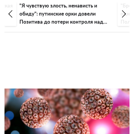
вская
"Я чувствую злость, ненависть и
"Бред
ть
обиду": путинские орки довели
одно
Позитива до потери контроля над
Поляк
эмоциями
росс