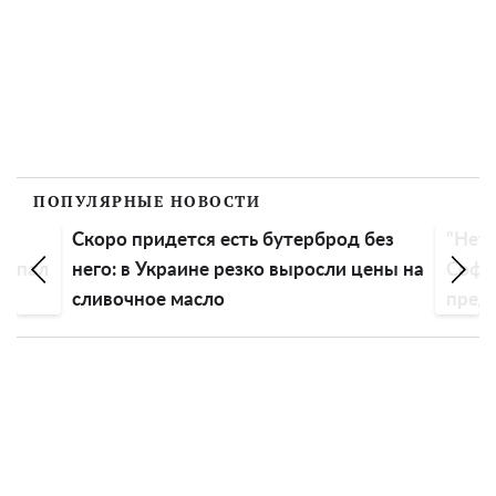
ПОПУЛЯРНЫЕ НОВОСТИ
Скоро придется есть бутерброд без
"Нет 
еспал
него: в Украине резко выросли цены на
Софи
сливочное масло
пред