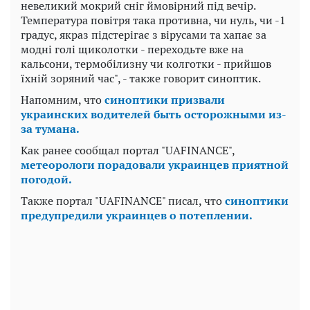
невеликий мокрий сніг ймовірний під вечір.
Температура повітря така противна, чи нуль, чи -1
градус, якраз підстерігає з вірусами та хапає за
модні голі щиколотки - переходьте вже на
кальсони, термобілизну чи колготки - прийшов
їхній зоряний час", - также говорит синоптик.
Напомним, что
синоптики призвали
украинских водителей быть осторожными из-
за тумана.
Как ранее сообщал портал "UAFINANCE",
метеорологи порадовали украинцев приятной
погодой.
Также портал "UAFINANCE" писал, что
синоптики
предупредили украинцев о потеплении.