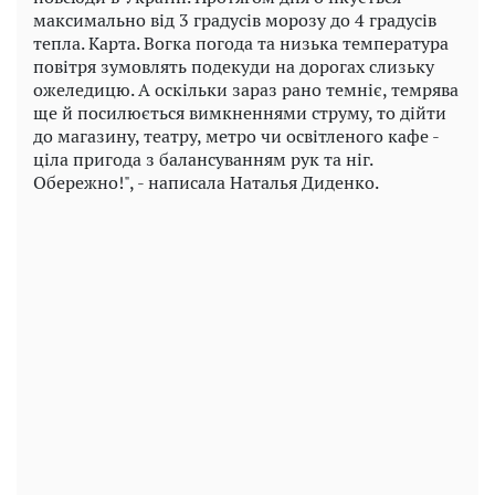
максимально від 3 градусів морозу до 4 градусів
тепла. Карта. Вогка погода та низька температура
повітря зумовлять подекуди на дорогах слизьку
ожеледицю. А оскільки зараз рано темніє, темрява
ще й посилюється вимкненнями струму, то дійти
до магазину, театру, метро чи освітленого кафе -
ціла пригода з балансуванням рук та ніг.
Обережно!", - написала Наталья Диденко.
Play
Video