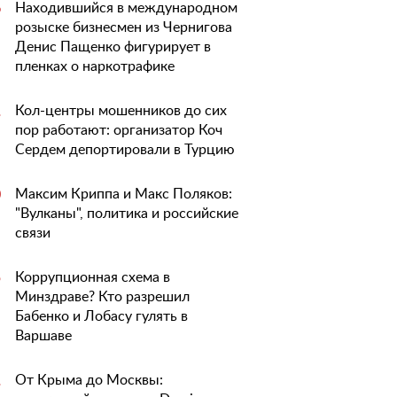
Находившийся в международном
6
розыске бизнесмен из Чернигова
Денис Пащенко фигурирует в
пленках о наркотрафике
Кол-центры мошенников до сих
1
пор работают: организатор Коч
Сердем депортировали в Турцию
Максим Криппа и Макс Поляков:
0
"Вулканы", политика и российские
связи
Коррупционная схема в
5
Минздраве? Кто разрешил
Бабенко и Лобасу гулять в
Варшаве
От Крыма до Москвы:
1