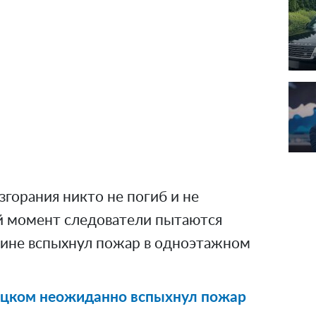
озгорания никто не погиб и не
й момент следователи пытаются
ичине вспыхнул пожар в одноэтажном
ицком неожиданно вспыхнул пожар