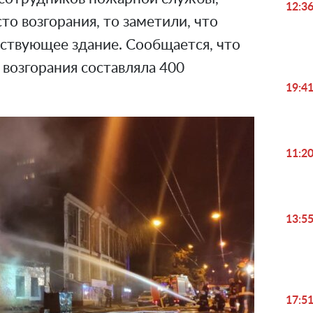
12:3
то возгорания, то заметили, что
ствующее здание. Сообщается, что
возгорания составляла 400
19:4
11:2
13:5
17:5