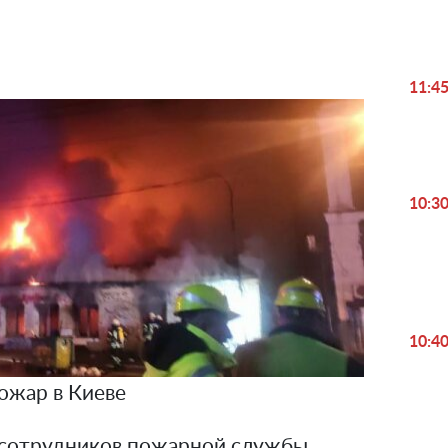
Video
11:4
10:3
10:4
ожар в Киеве
 сотрудников пожарной службы,