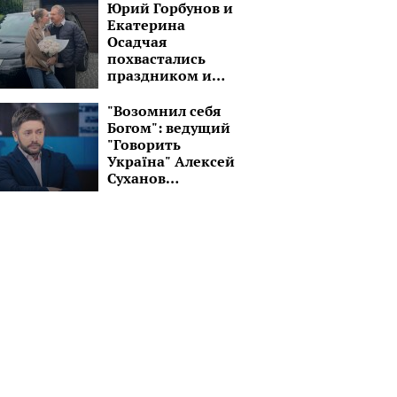
Юрий Горбунов и
Екатерина
Осадчая
похвастались
праздником и
шикарным
черным авто:
"Возомнил себя
"Завтра снова в
Богом": ведущий
путь!"
"Говорить
Україна" Алексей
Суханов
превратился в
пастыря