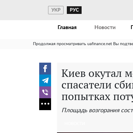
УКР
РУС
Главная
Новости
Продолжая просматривать uafinance.net Вы подтв
Киев окутал 
спасатели сби
попытках поту
Площадь возгорания сост
НОВОСТИ