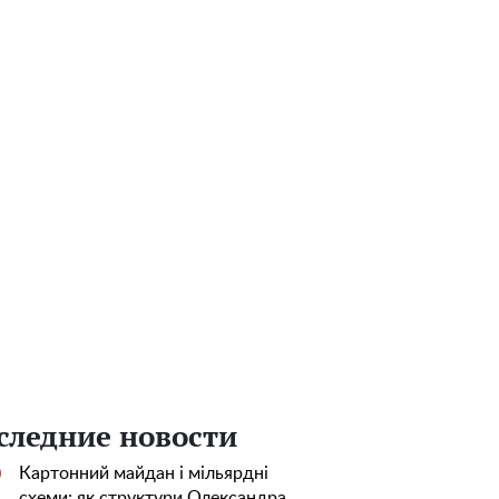
следние новости
Картонний майдан і мільярдні
0
схеми: як структури Олександра