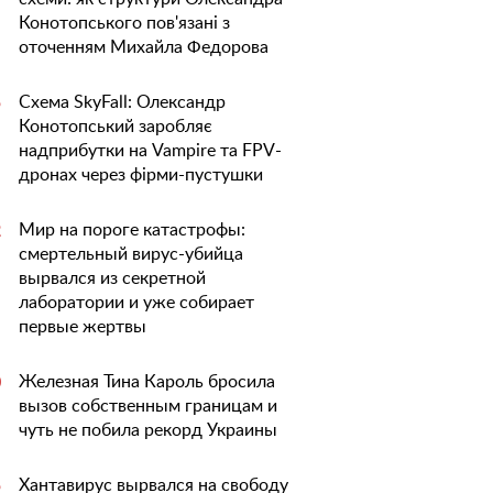
Конотопського пов'язані з
оточенням Михайла Федорова
Схема SkyFall: Олександр
5
Конотопський заробляє
надприбутки на Vampire та FPV-
дронах через фірми-пустушки
Мир на пороге катастрофы:
2
смертельный вирус-убийца
вырвался из секретной
лаборатории и уже собирает
первые жертвы
Железная Тина Кароль бросила
0
вызов собственным границам и
чуть не побила рекорд Украины
Хантавирус вырвался на свободу
5