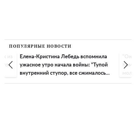
ПОПУЛЯРНЫЕ НОВОСТИ
их из
Елена-Кристина Лебедь вспомнила
"Она 
шего
ужасное утро начала войны: "Тупой
Комар
внутренний ступор, все сжималось
молод
внутри"