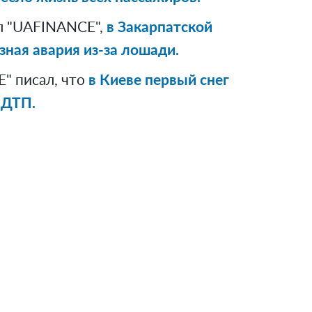
л "UAFINANCE",
в Закарпатской
зная авария из-за лошади.
" писал, что
в Киеве первый снег
 ДТП.