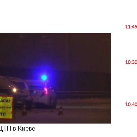
Video
11:4
10:3
10:4
ДТП в Киеве