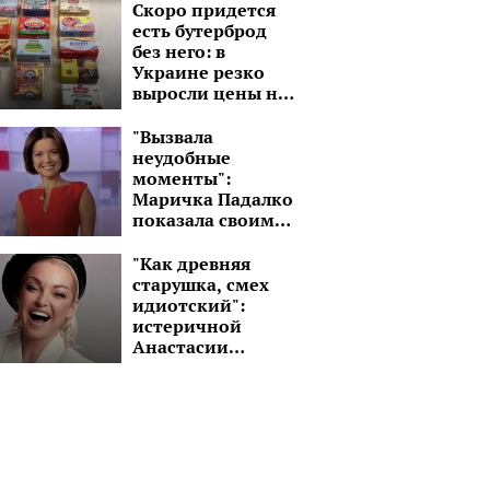
депортировали в
Скоро придется
Турцию
есть бутерброд
без него: в
Украине резко
выросли цены на
сливочное масло
"Вызвала
неудобные
моменты":
Маричка Падалко
показала своим
детям взрослые
сцены
"Как древняя
старушка, смех
идиотский":
истеричной
Анастасии
Волочковой
советуют
подлечить голову