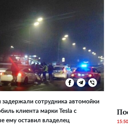
и задержали сотрудника автомойки
По
обиль клиента марки Tesla с
е ему оставил владелец
15:5