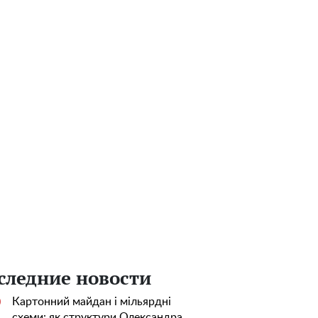
следние новости
Картонний майдан і мільярдні
0
схеми: як структури Олександра