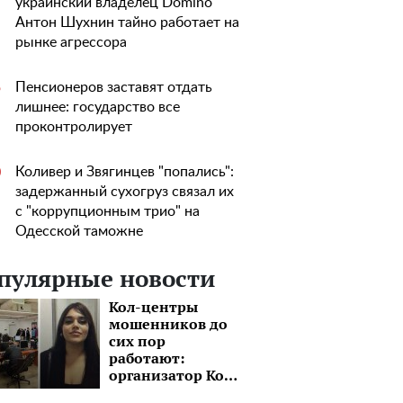
украинский владелец Domino
Антон Шухнин тайно работает на
рынке агрессора
Пенсионеров заставят отдать
5
лишнее: государство все
проконтролирует
Коливер и Звягинцев "попались":
0
задержанный сухогруз связал их
с "коррупционным трио" на
Одесской таможне
пулярные новости
Кол-центры
мошенников до
сих пор
работают:
организатор Коч
Сердем