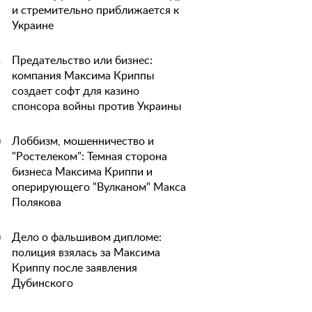
и стремительно приближается к
Украине
Предательство или бизнес:
5
компания Максима Криппы
создает софт для казино
спонсора войны против Украины
Лоббизм, мошенничество и
0
"Ростелеком": Темная сторона
бизнеса Максима Криппи и
оперирующего "Вулканом" Макса
Полякова
Дело о фальшивом дипломе:
0
полиция взялась за Максима
Криппу после заявления
Дубинского