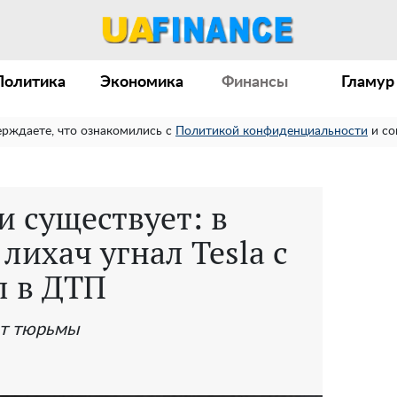
Политика
Экономика
Финансы
Гламур
ерждаете, что ознакомились с
Политикой конфиденциальности
и со
и существует: в
лихач угнал Tesla с
л в ДТП
ет тюрьмы