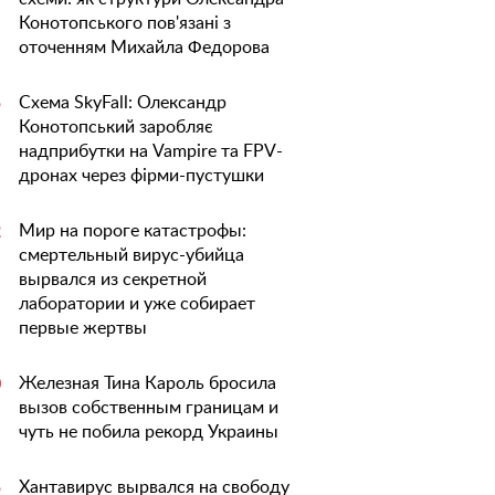
Конотопського пов'язані з
оточенням Михайла Федорова
Схема SkyFall: Олександр
5
Конотопський заробляє
надприбутки на Vampire та FPV-
дронах через фірми-пустушки
Мир на пороге катастрофы:
2
смертельный вирус-убийца
вырвался из секретной
лаборатории и уже собирает
первые жертвы
Железная Тина Кароль бросила
0
вызов собственным границам и
чуть не побила рекорд Украины
Хантавирус вырвался на свободу
5