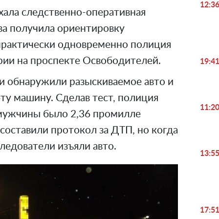
12:3
хала следственно-оперативная
ева получила ориентировку
 практически одновременно полиция
рии на проспекте Освободителей.
19:4
ни обнаружили разыскиваемое авто и
ту машину. Сделав тест, полиция
11:2
 мужчины было 2,36 промилле
 составили протокол за ДТП, но когда
следователи изъяли авто.
13:5
17:5