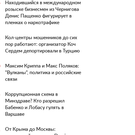
Находившийся в международном
6
розыске бизнесмен из Чернигова
Денис Пащенко фигурирует в
пленках о наркотрафике
Кол-центры мошенников до сих
1
пор работают: организатор Коч
Сердем депортировали в Турцию
Максим Криппа и Макс Поляков:
0
"Вулканы", политика и российские
связи
Коррупционная схема в
5
Минздраве? Кто разрешил
Бабенко и Лобасу гулять в
Варшаве
От Крыма до Москвы:
1