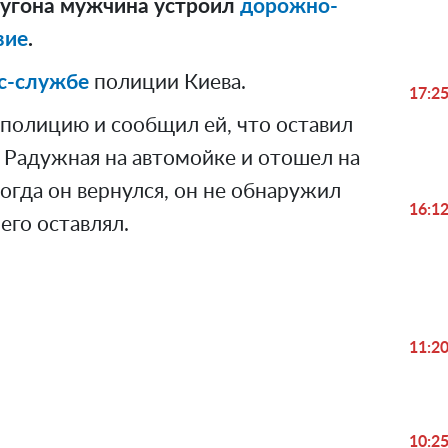
е угона мужчина устроил
дорожно-
вие
.
с-службе
полиции Киева.
17:2
 полицию и сообщил ей, что оставил
 Радужная на автомойке и отошел на
когда он вернулся, он не обнаружил
16:1
 его оставлял.
11:2
Play
10:2