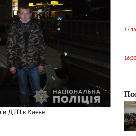
17:1
16:3
По
н и ДТП в Киеве