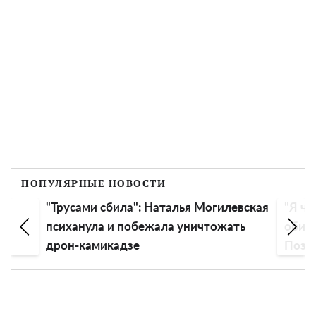
ПОПУЛЯРНЫЕ НОВОСТИ
"Трусами сбила": Наталья Могилевская
"Я чу
психанула и побежала уничтожать
обиду
дрон-камикадзе
Пози
эмоц