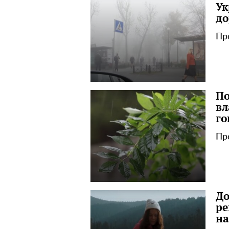
Ук
до
Пр
По
вл
го
Пр
До
ре
на