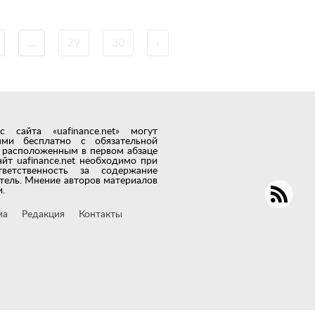
...
29
30
›
сайта «uafinance.net» могут
лями бесплатно с обязательной
t, расположенным в первом абзаце
айт uafinance.net необходимо при
тветственность за содержание
тель. Мнение авторов материалов
.
ма
Редакция
Контакты