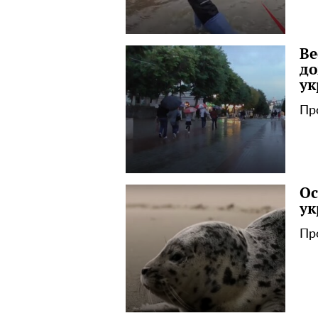
Ве
до
ук
Пр
Ос
ук
Пр