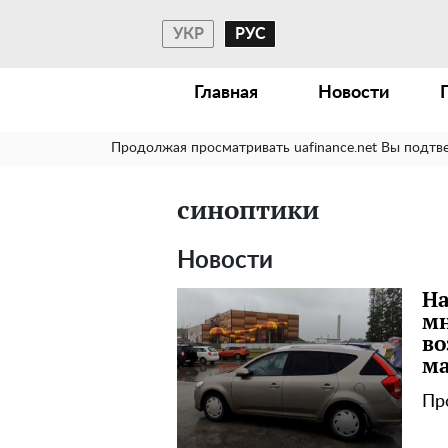
УКР
РУС
Главная
Новости
Продолжая просматривать uafinance.net Вы подтв
синоптики
Новости
На
мн
во
ма
Пр