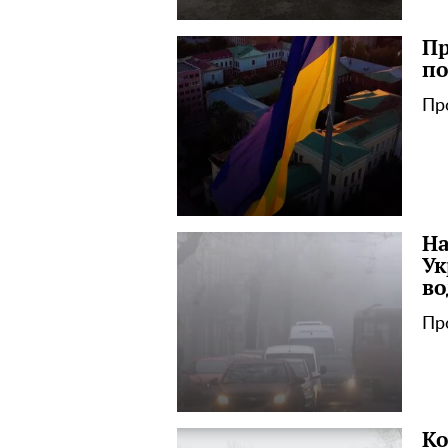
Пр
по
Пр
На
Ук
во
Пр
Ко