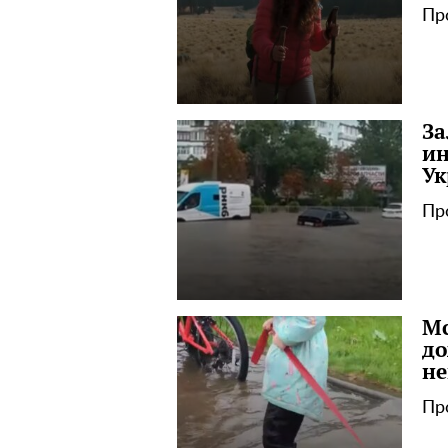
Пр
За
ин
Ук
Пр
Mc
до
не
Пр