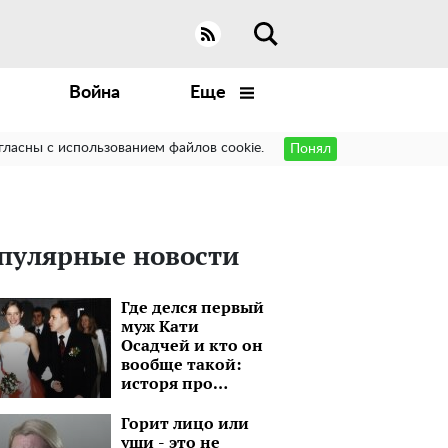
Война
Еще
гласны с использованием файлов cookie.
Понял
пулярные новости
Где делся первый
муж Кати
Осадчей и кто он
вообще такой:
исторя про
бизнесмена,
который на 15 лет
Горит лицо или
старше
уши - это не