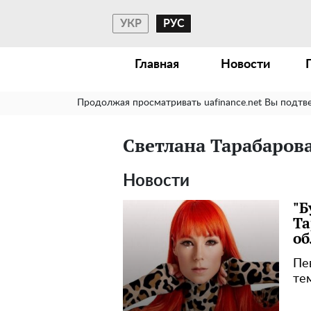
УКР
РУС
Главная
Новости
Продолжая просматривать uafinance.net Вы подтв
Светлана Тарабаров
Новости
"Б
Та
об
Пе
те