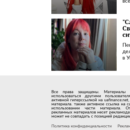
вс
"С
Св
си
Пе
де
в 
Все права защищены. Материалы с 
использоваться другими пользовате
активной гиперссылкой на uafinance.ne
материала. также активное ссылка на с
использовании части материала. О
рекламных материалов несет рекламода
может не совпадать с позицией редакции
Политика конфиденциальности
Рекла