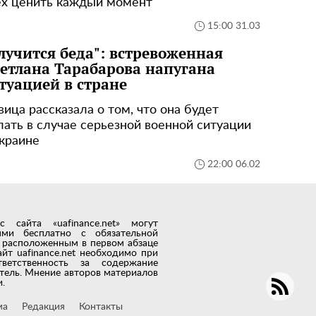
ех ценить каждый момент
15:00 31.03
лучится беда": встревоженная
етлана Тарабарова напугана
туацией в стране
вица рассказала о том, что она будет
лать в случае серьезной военной ситуации
Украине
22:00 06.02
сайта «uafinance.net» могут
лями бесплатно с обязательной
t, расположенным в первом абзаце
айт uafinance.net необходимо при
тветственность за содержание
тель. Мнение авторов материалов
.
ма
Редакция
Контакты