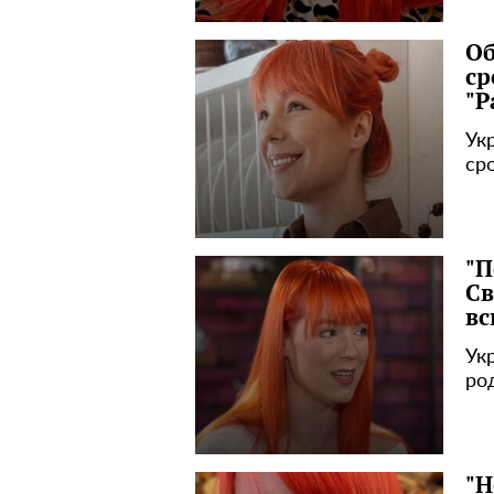
Об
ср
"Р
Ук
ср
"П
Св
вс
Ук
ро
"Н