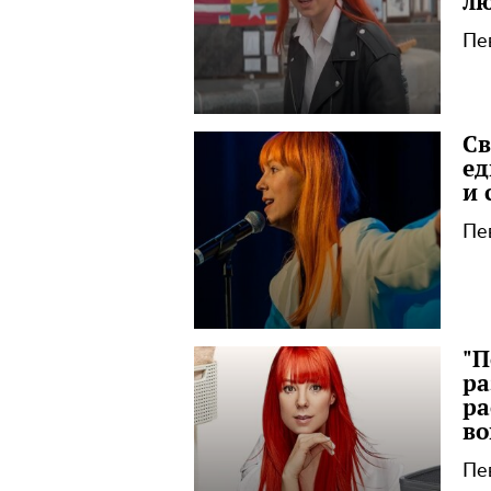
лю
Пе
Св
ед
и 
Пе
"П
ра
ра
во
Пе