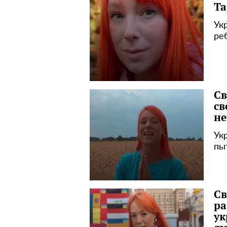
Та
Ук
ре
Св
св
не
Ук
пы
Св
ра
ук