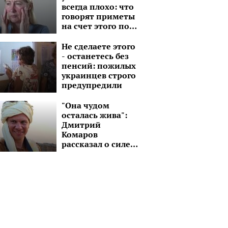
всегда плохо: что
говорят приметы
на счет этого по
дням недели
Не сделаете этого
- останетесь без
пенсий: пожилых
украинцев строго
предупредили
"Она чудом
осталась жива":
Дмитрий
Комаров
рассказал о силе
духа молодой
девушки без рук и
ноги