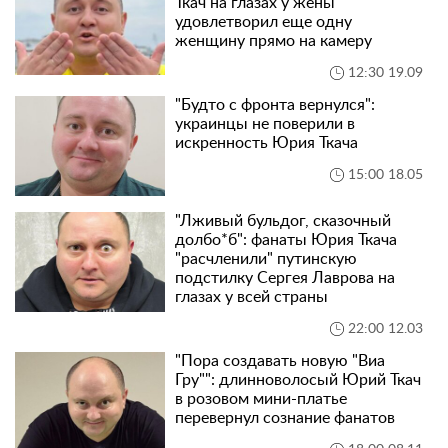
Ткач на глазах у жены
удовлетворил еще одну
женщину прямо на камеру
12:30 19.09
"Будто с фронта вернулся":
украинцы не поверили в
искренность Юрия Ткача
15:00 18.05
"Лживый бульдог, сказочный
долбо*б": фанаты Юрия Ткача
"расчленили" путинскую
подстилку Сергея Лаврова на
глазах у всей страны
22:00 12.03
"Пора создавать новую "Виа
Гру"": длинноволосый Юрий Ткач
в розовом мини-платье
перевернул сознание фанатов